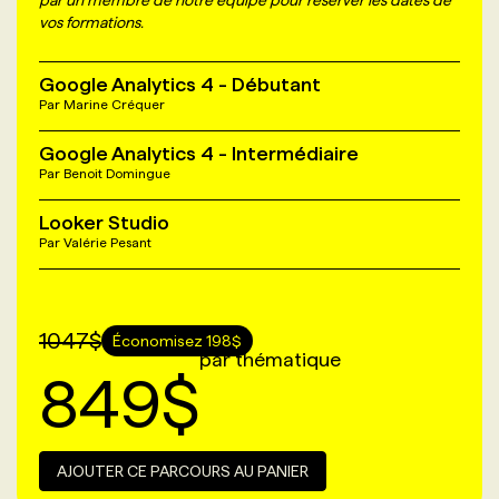
par un membre de notre équipe pour réserver les dates de
vos formations.
Google Analytics 4 - Débutant
Par
Marine Créquer
Google Analytics 4 - Intermédiaire
Par
Benoit Domingue
Looker Studio
Par
Valérie Pesant
1047
$
Économisez
198
$
par thématique
849
$
AJOUTER CE PARCOURS AU PANIER