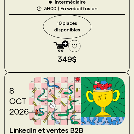
Intermédiaire
3H00
En webdiffusion
10
place
s
disponible
s
349
$
8
OCT
2026
LinkedIn et ventes B2B