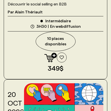
Découvrir le social selling en B2B
Par
Alain Thériault
Intermédiaire
3H30
En webdiffusion
10
place
s
disponible
s
349
$
20
OCT