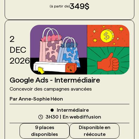
349
$
(à partir de)
2
DEC
2026
Google Ads - Intermédiaire
Concevoir des campagnes avancées
Par
Anne-Sophie Héon
Intermédiaire
3H30
En webdiffusion
9
place
s
Disponible en
disponible
s
réécoute