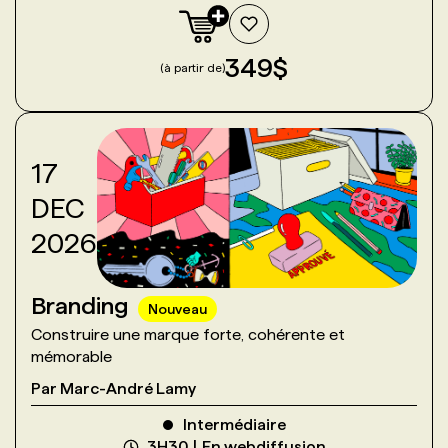
349
$
(à partir de)
17
DEC
2026
Branding
Nouveau
Construire une marque forte, cohérente et
mémorable
Par
Marc-André Lamy
Intermédiaire
3H30
En webdiffusion