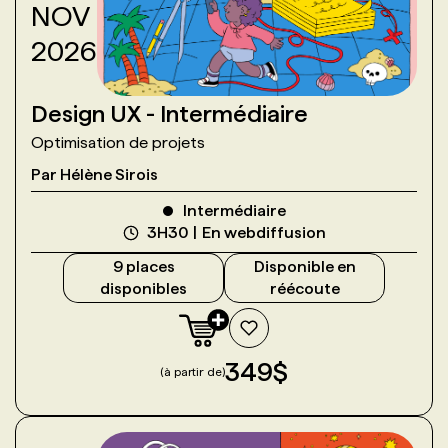
NOV
2026
Design UX - Intermédiaire
Optimisation de projets
Par
Hélène Sirois
Intermédiaire
3H30
En webdiffusion
9
place
s
Disponible en
disponible
s
réécoute
349
$
(à partir de)