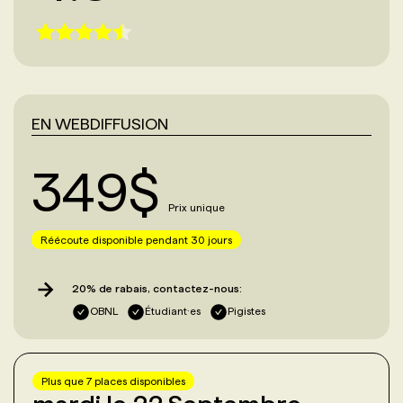
EN WEBDIFFUSION
349
$
Prix unique
Réécoute disponible pendant 30 jours
20% de rabais, contactez-nous:
OBNL
Étudiant·es
Pigistes
Plus que
7
place
s
disponible
s