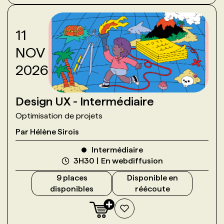
11
NOV
2026
Design UX - Intermédiaire
Optimisation de projets
Par
Hélène Sirois
Intermédiaire
3H30
En webdiffusion
9
place
s
Disponible en
disponible
s
réécoute