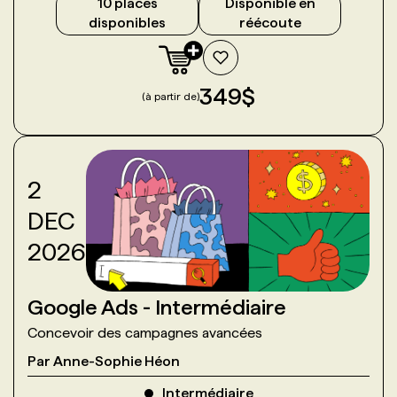
10
place
s
Disponible en
disponible
s
réécoute
349
$
(à partir de)
2
DEC
2026
Google Ads - Intermédiaire
Concevoir des campagnes avancées
Par
Anne-Sophie Héon
Intermédiaire