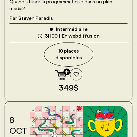
Quand utiliser la programmatique dans un plan
média?
Par
Steven Paradis
Intermédiaire
3H00
En webdiffusion
10
place
s
disponible
s
349
$
8
OCT