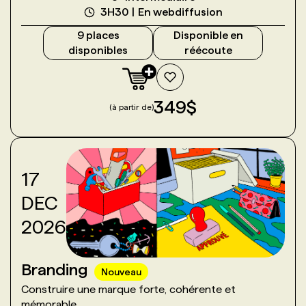
3H30
En webdiffusion
9
place
s
Disponible en
disponible
s
réécoute
349
$
(à partir de)
17
DEC
2026
Branding
Nouveau
Construire une marque forte, cohérente et
mémorable