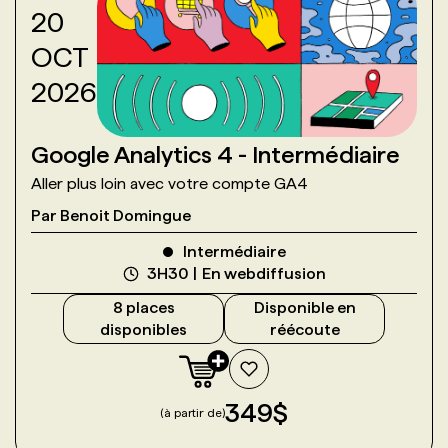
20
OCT
2026
Google Analytics 4 - Intermédiaire
Aller plus loin avec votre compte GA4
Par
Benoit Domingue
Intermédiaire
3H30
En webdiffusion
8
place
s
Disponible en
disponible
s
réécoute
349
$
(à partir de)