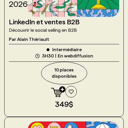
2026
LinkedIn et ventes B2B
Découvrir le social selling en B2B
Par
Alain Thériault
Intermédiaire
3H30
En webdiffusion
10
place
s
disponible
s
349
$