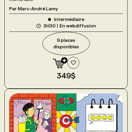
Par
Marc-André Lamy
Intermédiaire
3H30
En webdiffusion
9
place
s
disponible
s
349
$