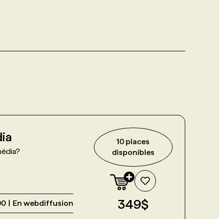
ia
10
place
s
média?
disponible
s
349
$
00
En webdiffusion