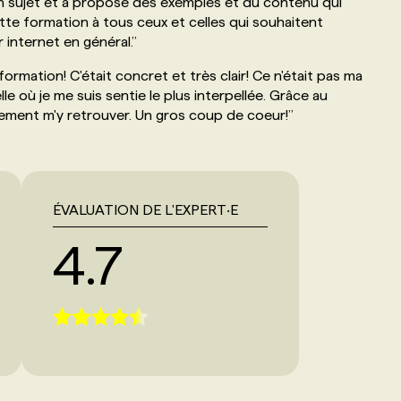
on sujet et a proposé des exemples et du contenu qui
e formation à tous ceux et celles qui souhaitent
 internet en général.
’’
formation! C'était concret et très clair! Ce n'était pas ma
lle où je me suis sentie le plus interpellée. Grâce au
cilement m'y retrouver. Un gros coup de coeur!
’’
ÉVALUATION DE L'EXPERT‧E
4.7