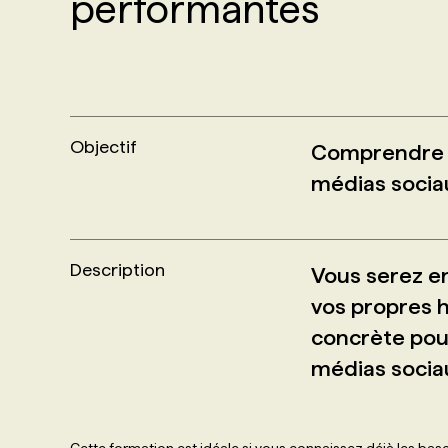
performantes
NOS TARIFS
ANNONCEZ AVEC NOUS
PROGRAMMES DE SUBVENTIONS
Objectif
Comprendre co
FAQ
médias socia
ANNONCEZ AVEC NOUS
Description
Vous serez en
vos propres h
concrète pour
médias sociau