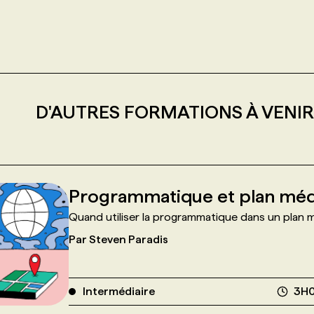
D'AUTRES FORMATIONS À VENIR
Programmatique et plan méd
Quand utiliser la programmatique dans un plan 
Par
Steven Paradis
Intermédiaire
3H