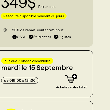
349
$
Prix unique
Réécoute disponible pendant 30 jours
20% de rabais, contactez-nous:
OBNL
Étudiant·es
Pigistes
Plus que
7
place
s
disponible
s
mardi le 15 Septembre
de 09h00 à 12h00
Achetez votre billet