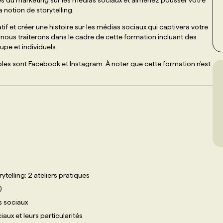
es du marketing sur les médias sociaux et aimeriez pousser votre
a notion de storytelling.
tif et créer une histoire sur les médias sociaux qui captivera votre
t nous traiterons dans le cadre de cette formation incluant des
pe et individuels.
es sont Facebook et Instagram. À noter que cette formation n'est
telling: 2 ateliers pratiques
)
s sociaux
aux et leurs particularités