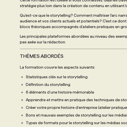
Cette formation est idéale si vous connaissez déjà les bas
stratégie plus loin dans la création de contenu en utilisant l
Qu'est-ce que le storytelling? Comment maîtriser l'arc narra
audience et vos clients actuels et potentiels? C'est ce don
blocs théoriques accompagnés d’ateliers pratiques en grou
Les principales plateformes abordées au niveau des exempl
pas axée sur la rédaction.
THÈMES ABORDÉS
La formation couvre les aspects suivants:
Statistiques clés sur le storytelling
Définition du storytelling
6 éléments d’une histoire mémorable
Apprendre et mettre en pratique des techniques de story
Créer votre propre histoire d’entreprise (atelier pratique
Bons et mauvais exemples de storytelling sur les média
Types de formats pour le storytelling sur les médias soci