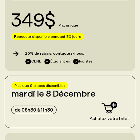
349
$
Prix unique
Réécoute disponible pendant 30 jours
20% de rabais, contactez-nous:
OBNL
Étudiant·es
Pigistes
Plus que
9
place
s
disponible
s
mardi le 8 Décembre
de 08h30 à 11h30
Achetez votre billet