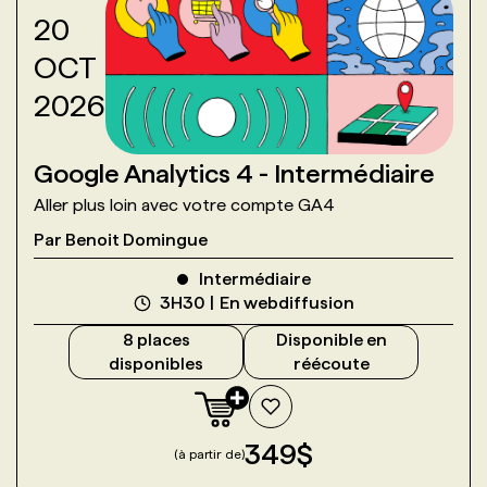
20
OCT
2026
Google Analytics 4 - Intermédiaire
Aller plus loin avec votre compte GA4
Par
Benoit Domingue
Intermédiaire
3H30
En webdiffusion
8
place
s
Disponible en
disponible
s
réécoute
349
$
(à partir de)