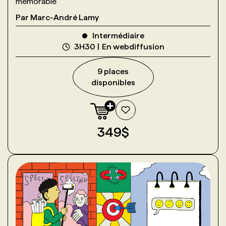
mémorable
Par
Marc-André Lamy
Intermédiaire
3H30
En webdiffusion
9
place
s
disponible
s
349
$