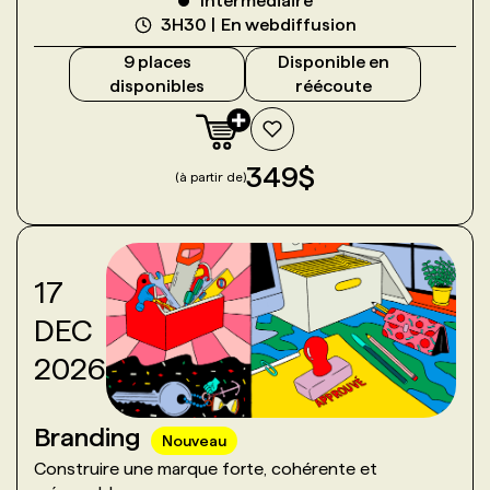
Intermédiaire
3H30
En webdiffusion
9
place
s
Disponible en
disponible
s
réécoute
349
$
(à partir de)
17
DEC
2026
Branding
Nouveau
Construire une marque forte, cohérente et