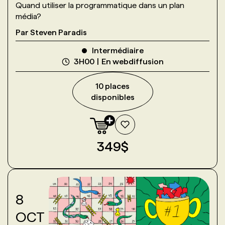
Quand utiliser la programmatique dans un plan
média?
Par
Steven Paradis
Intermédiaire
3H00
En webdiffusion
10
place
s
disponible
s
349
$
8
OCT