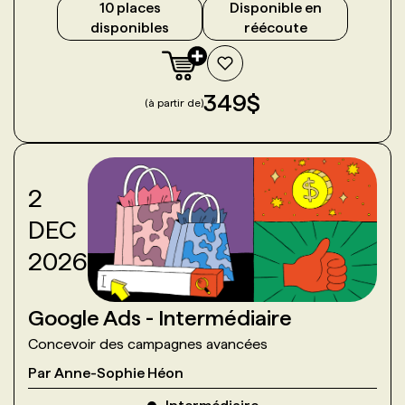
10
place
s
Disponible en
disponible
s
réécoute
349
$
(à partir de)
2
DEC
2026
Google Ads - Intermédiaire
Concevoir des campagnes avancées
Par
Anne-Sophie Héon