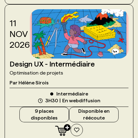
11
NOV
2026
Design UX - Intermédiaire
Optimisation de projets
Par
Hélène Sirois
Intermédiaire
3H30
En webdiffusion
9
place
s
Disponible en
disponible
s
réécoute