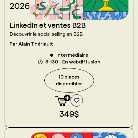
2026
LinkedIn et ventes B2B
Découvrir le social selling en B2B
Par
Alain Thériault
Intermédiaire
3H30
En webdiffusion
10
place
s
disponible
s
349
$