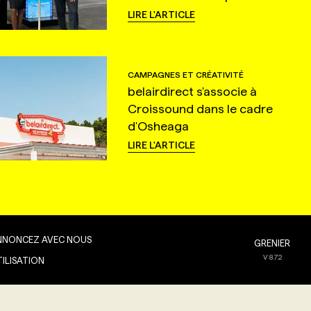
LIRE L'ARTICLE
CAMPAGNES ET CRÉATIVITÉ
belairdirect s'associe à
Croissound dans le cadre
d'Osheaga
LIRE L'ARTICLE
NNONCEZ AVEC NOUS
GRENIER
V
8.7.2
TILISATION