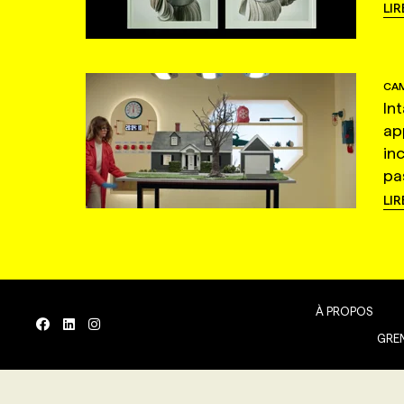
LIR
CAM
In
ap
in
pas
LIR
À PROPOS
GREN