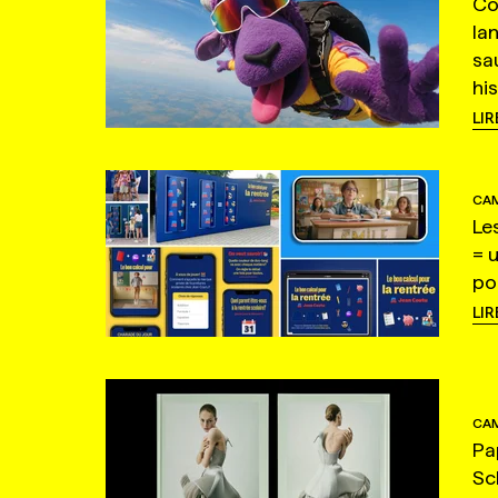
Co
la
sa
hi
LIR
CAM
Le
= 
po
LIR
CAM
Pa
Sc