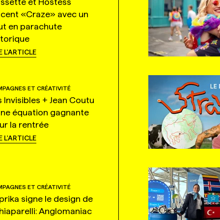
ssette et Hostess
ncent «Craze» avec un
ut en parachute
storique
E L'ARTICLE
PAGNES ET CRÉATIVITÉ
s Invisibles + Jean Coutu
une équation gagnante
ur la rentrée
E L'ARTICLE
PAGNES ET CRÉATIVITÉ
prika signe le design de
hiaparelli: Anglomaniac