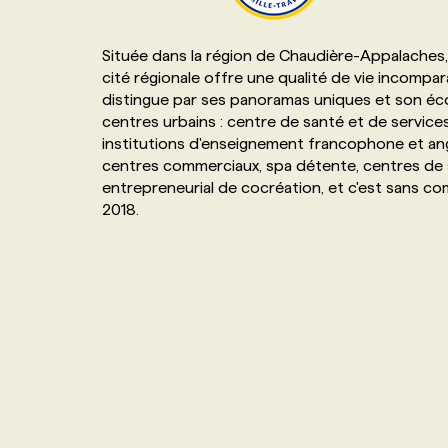
NOS TARIFS
ANNONCEZ AVEC NOUS
Située dans la région de Chaudière-Appalaches
cité régionale offre une qualité de vie incompar
PROGRAMMES DE SUBVENTIONS
distingue par ses panoramas uniques et son éco
centres urbains : centre de santé et de services 
institutions d'enseignement francophone et angl
FAQ
centres commerciaux, spa détente, centres de 
entrepreneurial de cocréation, et c'est sans c
2018.
ANNONCEZ AVEC NOUS