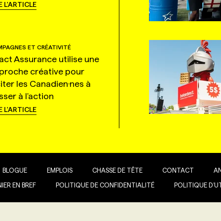
E L'ARTICLE
PAGNES ET CRÉATIVITÉ
tact Assurance utilise une
proche créative pour
citer les Canadien·nes à
ser à l'action
E L'ARTICLE
BLOGUE
EMPLOIS
CHASSE DE TÊTE
CONTACT
A
IER EN BREF
POLITIQUE DE CONFIDENTIALITÉ
POLITIQUE D’U