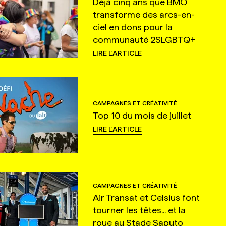
Déjà cinq ans que BMO
transforme des arcs-en-
ciel en dons pour la
communauté 2SLGBTQ+
LIRE L'ARTICLE
CAMPAGNES ET CRÉATIVITÉ
Top 10 du mois de juillet
LIRE L'ARTICLE
CAMPAGNES ET CRÉATIVITÉ
Air Transat et Celsius font
tourner les têtes... et la
roue au Stade Saputo