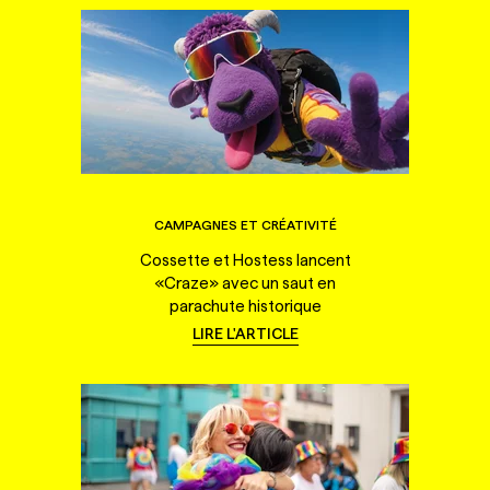
CAMPAGNES ET CRÉATIVITÉ
Cossette et Hostess lancent
«Craze» avec un saut en
parachute historique
LIRE L'ARTICLE