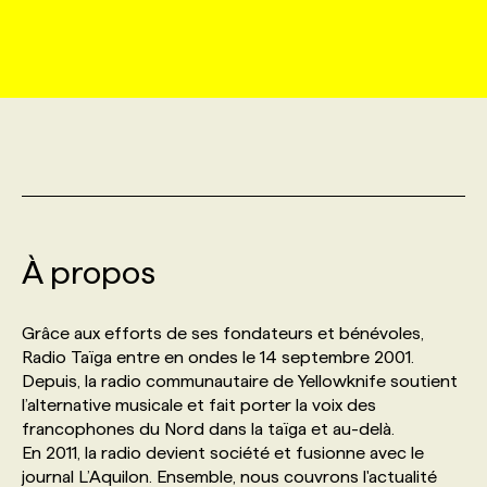
MARKETING ET COMMUNICATION
NOUVEAUX MANDATS
AFFICHEZ UN POSTE / TARIFS
CANDIDAT
BULLETIN RECRUTEMENT
NOS CONFÉRENCES
FORMATIONS
WEB & MÉDIAS SOCIAUX
VOIR LES OFFRES
AFFAIRES DE L'INDUSTRIE
CONSULTER LA CVTHÈQUE
INFOLETTRE PUBLICITÉ
FAQ
NOS FORMATIONS EN LIGNE
CHASSE DE TÊTE
MARKETING DURABLE
PROFIL CANDIDAT
INITIATIVES NUMÉRIQUES
PROFIL ENTREPRISE
ANNONCEZ AVEC NOUS
ANNONCEZ AVEC NOUS
NOS PARCOURS DE FORMATIONS
SERVICE DE CHASSE DE TÊTE
GEO/SEO
À propos
PRIX ET DISTINCTIONS
FAQ
FORMATIONS PERSONNALISÉES
NOS TARIFS
ÉVÉNEMENTIEL
TENDANCES
ANNONCEZ AVEC NOUS
Grâce aux efforts de ses fondateurs et bénévoles,
NOS FORMATEUR‧RICES
NOS EXPERTISES
Radio Taïga entre en ondes le 14 septembre 2001.
Depuis, la radio communautaire de Yellowknife soutient
NOS AUTEUR‧RICES
POURQUOI CHOISIR NOS FORMATIONS
FAQ
l’alternative musicale et fait porter la voix des
francophones du Nord dans la taïga et au-delà.
En 2011, la radio devient société et fusionne avec le
NOS TARIFS
ANNONCEZ AVEC NOUS
journal L’Aquilon. Ensemble, nous couvrons l'actualité