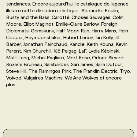
tendances. Encore aujourd’hui, le catalogue de l’agence
illustre cette direction artistique : Alexandre Poulin,
PROGRAMMES DE SUBVENTIONS
Busty and the Bass, Carotté, Choses Sauvages, Colin
Moore, Elliot Maginot, Emilie-Claire Barlow, Foreign
Diplomats, Grimskunk, Half Moon Run, Harry Manx, Hein
FAQ
Cooper, Heymoonshaker, Hubert Lenoir, Ian Kelly, Jill
Barber, Jonathan Painchaud, Kandle, Keith Kouna, Kevin
Parent, Kim Churchill, Klô Pelgag, LaF, Lydia Képinski,
ANNONCEZ AVEC NOUS
Matt Lang, Michel Pagliaro, Mort Rose, Orloge Simard,
Roxane Bruneau, Salebarbes, San James, Sara Dufour,
Steve Hill, The Flamingos Pink, The Franklin Electric, Tryo,
Voivod, Vulgaires Machins, We Are Wolves et encore
plus.