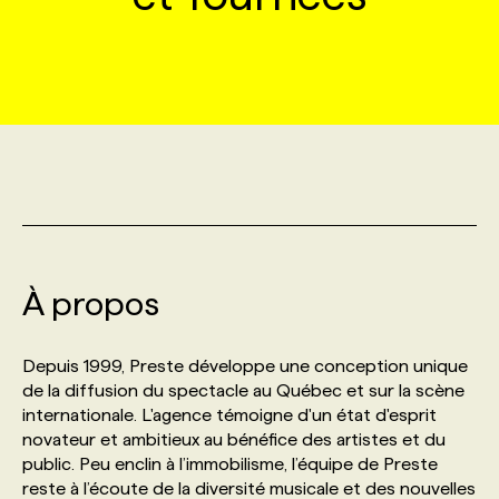
MARKETING ET COMMUNICATION
NOUVEAUX MANDATS
AFFICHEZ UN POSTE / TARIFS
CANDIDAT
BULLETIN RECRUTEMENT
NOS CONFÉRENCES
FORMATIONS
WEB & MÉDIAS SOCIAUX
VOIR LES OFFRES
AFFAIRES DE L'INDUSTRIE
CONSULTER LA CVTHÈQUE
INFOLETTRE PUBLICITÉ
FAQ
NOS FORMATIONS EN LIGNE
CHASSE DE TÊTE
MARKETING DURABLE
PROFIL CANDIDAT
INITIATIVES NUMÉRIQUES
PROFIL ENTREPRISE
ANNONCEZ AVEC NOUS
ANNONCEZ AVEC NOUS
NOS PARCOURS DE FORMATIONS
SERVICE DE CHASSE DE TÊTE
GEO/SEO
PRIX ET DISTINCTIONS
FAQ
FORMATIONS PERSONNALISÉES
NOS TARIFS
À propos
ÉVÉNEMENTIEL
TENDANCES
ANNONCEZ AVEC NOUS
NOS FORMATEUR‧RICES
NOS EXPERTISES
Depuis 1999, Preste développe une conception unique
de la diffusion du spectacle au Québec et sur la scène
NOS AUTEUR‧RICES
POURQUOI CHOISIR NOS FORMATIONS
FAQ
internationale. L'agence témoigne d'un état d'esprit
novateur et ambitieux au bénéfice des artistes et du
public. Peu enclin à l’immobilisme, l’équipe de Preste
NOS TARIFS
ANNONCEZ AVEC NOUS
reste à l’écoute de la diversité musicale et des nouvelles