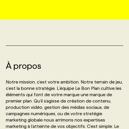
MARKETING ET COMMUNICATION
NOUVEAUX MANDATS
AFFICHEZ UN POSTE / TARIFS
CANDIDAT
BULLETIN RECRUTEMENT
NOS CONFÉRENCES
FORMATIONS
WEB & MÉDIAS SOCIAUX
VOIR LES OFFRES
AFFAIRES DE L'INDUSTRIE
CONSULTER LA CVTHÈQUE
INFOLETTRE PUBLICITÉ
FAQ
NOS FORMATIONS EN LIGNE
CHASSE DE TÊTE
MARKETING DURABLE
PROFIL CANDIDAT
INITIATIVES NUMÉRIQUES
PROFIL ENTREPRISE
ANNONCEZ AVEC NOUS
ANNONCEZ AVEC NOUS
NOS PARCOURS DE FORMATIONS
SERVICE DE CHASSE DE TÊTE
À propos
GEO/SEO
PRIX ET DISTINCTIONS
FAQ
FORMATIONS PERSONNALISÉES
NOS TARIFS
Notre mission, c’est votre ambition. Notre terrain de jeu,
ÉVÉNEMENTIEL
TENDANCES
ANNONCEZ AVEC NOUS
c’est la bonne stratégie. L’équipe Le Bon Plan cultive les
NOS FORMATEUR‧RICES
NOS EXPERTISES
éléments qui font de votre marque une marque de
premier plan. Qu’il s’agisse de création de contenu,
NOS AUTEUR‧RICES
POURQUOI CHOISIR NOS FORMATIONS
FAQ
production vidéo, gestion des médias sociaux, de
campagnes numériques, ou de votre stratégie
marketing globale nous arrimons nos expertises
NOS TARIFS
ANNONCEZ AVEC NOUS
marketing à l’atteinte de vos objectifs. C’est simple: Le