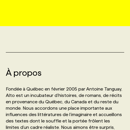
MARKETING ET COMMUNICATION
NOUVEAUX MANDATS
AFFICHEZ UN POSTE / TARIFS
CANDIDAT
BULLETIN RECRUTEMENT
NOS CONFÉRENCES
FORMATIONS
WEB & MÉDIAS SOCIAUX
VOIR LES OFFRES
AFFAIRES DE L'INDUSTRIE
CONSULTER LA CVTHÈQUE
INFOLETTRE PUBLICITÉ
FAQ
NOS FORMATIONS EN LIGNE
CHASSE DE TÊTE
MARKETING DURABLE
PROFIL CANDIDAT
INITIATIVES NUMÉRIQUES
PROFIL ENTREPRISE
ANNONCEZ AVEC NOUS
ANNONCEZ AVEC NOUS
NOS PARCOURS DE FORMATIONS
SERVICE DE CHASSE DE TÊTE
GEO/SEO
À propos
PRIX ET DISTINCTIONS
FAQ
FORMATIONS PERSONNALISÉES
NOS TARIFS
ÉVÉNEMENTIEL
TENDANCES
ANNONCEZ AVEC NOUS
Fondée à Québec en février 2005 par Antoine Tanguay,
NOS FORMATEUR‧RICES
NOS EXPERTISES
Alto est un incubateur d’histoires, de romans, de récits
en provenance du Québec, du Canada et du reste du
NOS AUTEUR‧RICES
POURQUOI CHOISIR NOS FORMATIONS
FAQ
monde. Nous accordons une place importante aux
influences des littératures de l’imaginaire et accueillons
des textes dont le souffle et la portée frôlent les
NOS TARIFS
ANNONCEZ AVEC NOUS
limites d’un cadre réaliste. Nous aimons être surpris,