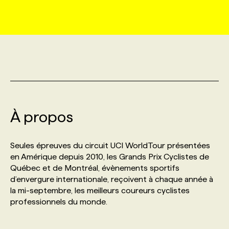
MARKETING ET COMMUNICATION
NOUVEAUX MANDATS
AFFICHEZ UN POSTE / TARIFS
CANDIDAT
BULLETIN RECRUTEMENT
NOS CONFÉRENCES
FORMATIONS
WEB & MÉDIAS SOCIAUX
VOIR LES OFFRES
AFFAIRES DE L'INDUSTRIE
CONSULTER LA CVTHÈQUE
INFOLETTRE PUBLICITÉ
FAQ
NOS FORMATIONS EN LIGNE
CHASSE DE TÊTE
MARKETING DURABLE
PROFIL CANDIDAT
INITIATIVES NUMÉRIQUES
PROFIL ENTREPRISE
ANNONCEZ AVEC NOUS
ANNONCEZ AVEC NOUS
NOS PARCOURS DE FORMATIONS
SERVICE DE CHASSE DE TÊTE
À propos
GEO/SEO
PRIX ET DISTINCTIONS
FAQ
FORMATIONS PERSONNALISÉES
NOS TARIFS
Seules épreuves du circuit UCI WorldTour présentées
ÉVÉNEMENTIEL
TENDANCES
ANNONCEZ AVEC NOUS
en Amérique depuis 2010, les Grands Prix Cyclistes de
NOS FORMATEUR‧RICES
NOS EXPERTISES
Québec et de Montréal, évènements sportifs
d’envergure internationale, reçoivent à chaque année à
NOS AUTEUR‧RICES
POURQUOI CHOISIR NOS FORMATIONS
FAQ
la mi-septembre, les meilleurs coureurs cyclistes
professionnels du monde.
NOS TARIFS
ANNONCEZ AVEC NOUS