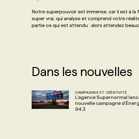
NOS TARIFS
ANNONCEZ AVEC NOUS
Notre superpouvoir est immense, car il est à la fo
super vrai, qui analyse et comprend votre réalité
partie ce qui est attendu : alors attendez bea
PROGRAMMES DE SUBVENTIONS
FAQ
ANNONCEZ AVEC NOUS
Dans les nouvelles
CAMPAGNES ET CRÉATIVITÉ
L'agence Supernormal lance
nouvelle campagne d’Énerg
94.3