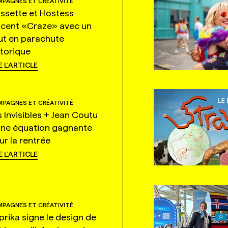
PAGNES ET CRÉATIVITÉ
ssette et Hostess
ncent «Craze» avec un
ut en parachute
storique
E L'ARTICLE
PAGNES ET CRÉATIVITÉ
s Invisibles + Jean Coutu
une équation gagnante
ur la rentrée
E L'ARTICLE
PAGNES ET CRÉATIVITÉ
prika signe le design de