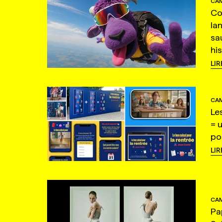
CAM
Co
la
sa
hi
LIR
CAM
Le
= 
po
LIR
CAM
Pa