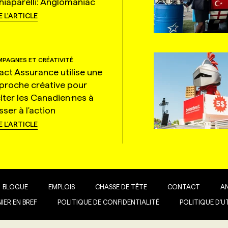
hiaparelli: Anglomaniac
E L'ARTICLE
PAGNES ET CRÉATIVITÉ
tact Assurance utilise une
proche créative pour
citer les Canadien·nes à
ser à l'action
E L'ARTICLE
BLOGUE
EMPLOIS
CHASSE DE TÊTE
CONTACT
A
IER EN BREF
POLITIQUE DE CONFIDENTIALITÉ
POLITIQUE D’U