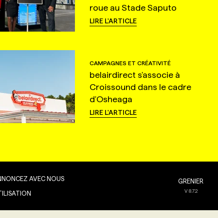
roue au Stade Saputo
LIRE L'ARTICLE
CAMPAGNES ET CRÉATIVITÉ
belairdirect s'associe à
Croissound dans le cadre
d'Osheaga
LIRE L'ARTICLE
NNONCEZ AVEC NOUS
GRENIER
V
8.7.2
TILISATION