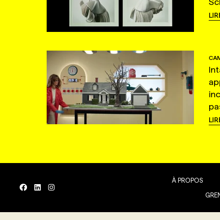
Sc
LIR
CAM
In
ap
in
pas
LIR
À PROPOS
GREN