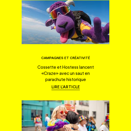
CAMPAGNES ET CRÉATIVITÉ
Cossette et Hostess lancent
«Craze» avec un saut en
parachute historique
LIRE L'ARTICLE