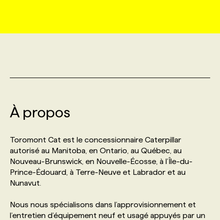
MARKETING ET COMMUNICATION
NOUVEAUX MANDATS
AFFICHEZ UN POSTE / TARIFS
CANDIDAT
BULLETIN RECRUTEMENT
NOS CONFÉRENCES
FORMATIONS
WEB & MÉDIAS SOCIAUX
VOIR LES OFFRES
AFFAIRES DE L'INDUSTRIE
CONSULTER LA CVTHÈQUE
INFOLETTRE PUBLICITÉ
FAQ
NOS FORMATIONS EN LIGNE
CHASSE DE TÊTE
MARKETING DURABLE
PROFIL CANDIDAT
INITIATIVES NUMÉRIQUES
PROFIL ENTREPRISE
ANNONCEZ AVEC NOUS
ANNONCEZ AVEC NOUS
NOS PARCOURS DE FORMATIONS
SERVICE DE CHASSE DE TÊTE
À propos
GEO/SEO
PRIX ET DISTINCTIONS
FAQ
FORMATIONS PERSONNALISÉES
NOS TARIFS
Toromont Cat est le concessionnaire Caterpillar
ÉVÉNEMENTIEL
TENDANCES
ANNONCEZ AVEC NOUS
autorisé au Manitoba, en Ontario, au Québec, au
NOS FORMATEUR‧RICES
NOS EXPERTISES
Nouveau-Brunswick, en Nouvelle-Écosse, à l’Île-du-
Prince-Édouard, à Terre-Neuve et Labrador et au
NOS AUTEUR‧RICES
POURQUOI CHOISIR NOS FORMATIONS
FAQ
Nunavut.
Nous nous spécialisons dans l’approvisionnement et
NOS TARIFS
ANNONCEZ AVEC NOUS
l’entretien d’équipement neuf et usagé appuyés par un