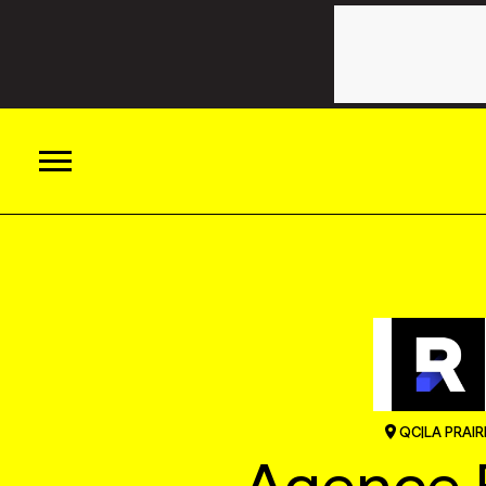
ACTUALITÉS
CATÉGORIES
MAGAZINE
TOUTES LES CATÉGORIES
CHRONIQUES
FORFAITS ABONNEMENT
INFOLETTRES
QC
|
LA PRAIR
TOUTES LES CHRONIQUES
CAMPAGNES ET CRÉATIVITÉ
VOIR TOUTES LES PARUTIONS
INFOLETTRE EN BREF
EMPLOIS