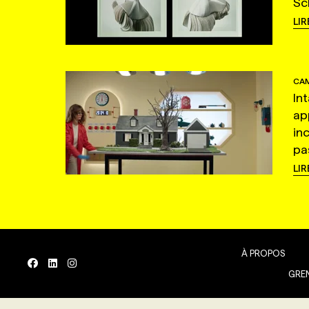
Sc
LIR
CAM
In
ap
in
pas
LIR
À PROPOS
GREN