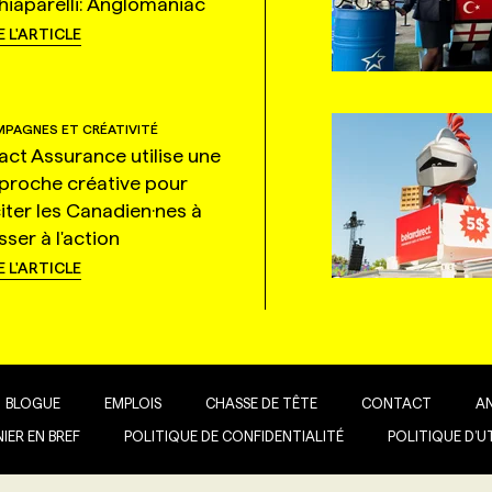
hiaparelli: Anglomaniac
E L'ARTICLE
PAGNES ET CRÉATIVITÉ
tact Assurance utilise une
proche créative pour
citer les Canadien·nes à
ser à l'action
E L'ARTICLE
BLOGUE
EMPLOIS
CHASSE DE TÊTE
CONTACT
A
IER EN BREF
POLITIQUE DE CONFIDENTIALITÉ
POLITIQUE D’U