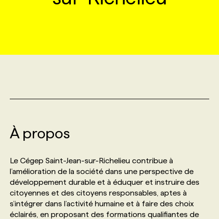
MARKETING ET COMMUNICATION
NOUVEAUX MANDATS
AFFICHEZ UN POSTE / TARIFS
CANDIDAT
BULLETIN RECRUTEMENT
NOS CONFÉRENCES
FORMATIONS
WEB & MÉDIAS SOCIAUX
VOIR LES OFFRES
AFFAIRES DE L'INDUSTRIE
CONSULTER LA CVTHÈQUE
INFOLETTRE PUBLICITÉ
FAQ
NOS FORMATIONS EN LIGNE
CHASSE DE TÊTE
MARKETING DURABLE
PROFIL CANDIDAT
INITIATIVES NUMÉRIQUES
PROFIL ENTREPRISE
ANNONCEZ AVEC NOUS
ANNONCEZ AVEC NOUS
NOS PARCOURS DE FORMATIONS
SERVICE DE CHASSE DE TÊTE
GEO/SEO
PRIX ET DISTINCTIONS
FAQ
FORMATIONS PERSONNALISÉES
NOS TARIFS
À propos
ÉVÉNEMENTIEL
TENDANCES
ANNONCEZ AVEC NOUS
NOS FORMATEUR‧RICES
NOS EXPERTISES
Le Cégep Saint-Jean-sur-Richelieu contribue à
l’amélioration de la société dans une perspective de
NOS AUTEUR‧RICES
POURQUOI CHOISIR NOS FORMATIONS
FAQ
développement durable et à éduquer et instruire des
citoyennes et des citoyens responsables, aptes à
s’intégrer dans l’activité humaine et à faire des choix
NOS TARIFS
ANNONCEZ AVEC NOUS
éclairés, en proposant des formations qualifiantes de