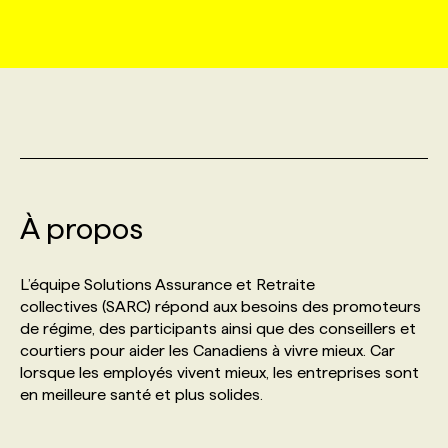
MARKETING ET COMMUNICATION
NOUVEAUX MANDATS
AFFICHEZ UN POSTE / TARIFS
CANDIDAT
BULLETIN RECRUTEMENT
NOS CONFÉRENCES
FORMATIONS
WEB & MÉDIAS SOCIAUX
VOIR LES OFFRES
AFFAIRES DE L'INDUSTRIE
CONSULTER LA CVTHÈQUE
INFOLETTRE PUBLICITÉ
FAQ
NOS FORMATIONS EN LIGNE
CHASSE DE TÊTE
MARKETING DURABLE
PROFIL CANDIDAT
INITIATIVES NUMÉRIQUES
PROFIL ENTREPRISE
ANNONCEZ AVEC NOUS
ANNONCEZ AVEC NOUS
NOS PARCOURS DE FORMATIONS
SERVICE DE CHASSE DE TÊTE
À propos
GEO/SEO
PRIX ET DISTINCTIONS
FAQ
FORMATIONS PERSONNALISÉES
NOS TARIFS
L’équipe Solutions Assurance et Retraite
ÉVÉNEMENTIEL
TENDANCES
ANNONCEZ AVEC NOUS
collectives (SARC) répond aux besoins des promoteurs
NOS FORMATEUR‧RICES
NOS EXPERTISES
de régime, des participants ainsi que des conseillers et
courtiers pour aider les Canadiens à vivre mieux. Car
NOS AUTEUR‧RICES
POURQUOI CHOISIR NOS FORMATIONS
FAQ
lorsque les employés vivent mieux, les entreprises sont
en meilleure santé et plus solides.
NOS TARIFS
ANNONCEZ AVEC NOUS