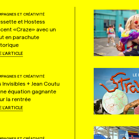
PAGNES ET CRÉATIVITÉ
ssette et Hostess
ncent «Craze» avec un
ut en parachute
storique
E L'ARTICLE
PAGNES ET CRÉATIVITÉ
s Invisibles + Jean Coutu
une équation gagnante
ur la rentrée
E L'ARTICLE
PAGNES ET CRÉATIVITÉ