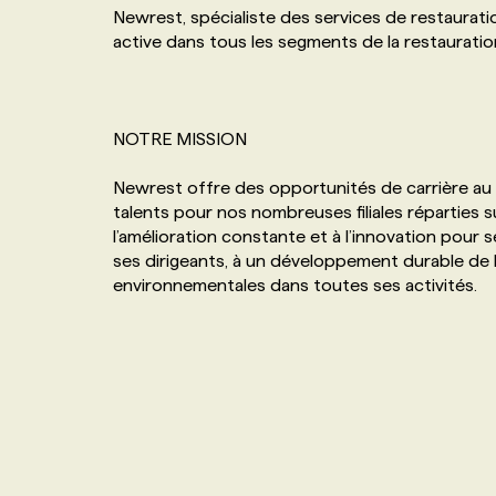
Newrest, spécialiste des services de restauratio
NOS TARIFS
ANNONCEZ AVEC NOUS
active dans tous les segments de la restauratio
PROGRAMMES DE SUBVENTIONS
NOTRE MISSION
FAQ
Newrest offre des opportunités de carrière a
talents pour nos nombreuses filiales réparties s
ANNONCEZ AVEC NOUS
l’amélioration constante et à l’innovation pour 
ses dirigeants, à un développement durable de l’
environnementales dans toutes ses activités.