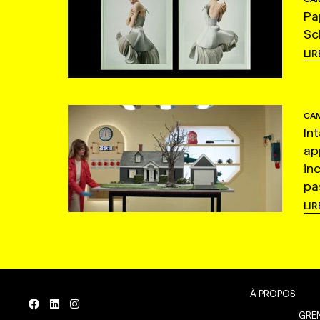
Pa
Sc
LIR
CAM
In
ap
in
pas
LIR
À PROPOS
GREN