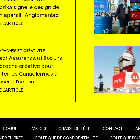
prika signe le design de
hiaparelli: Anglomaniac
E L'ARTICLE
PAGNES ET CRÉATIVITÉ
tact Assurance utilise une
proche créative pour
citer les Canadien·nes à
ser à l'action
E L'ARTICLE
BLOGUE
EMPLOIS
CHASSE DE TÊTE
CONTACT
A
IER EN BREF
POLITIQUE DE CONFIDENTIALITÉ
POLITIQUE D’U