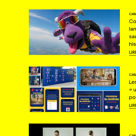
CAM
Co
la
sa
hi
LIR
CAM
Le
= 
po
LIR
CAM