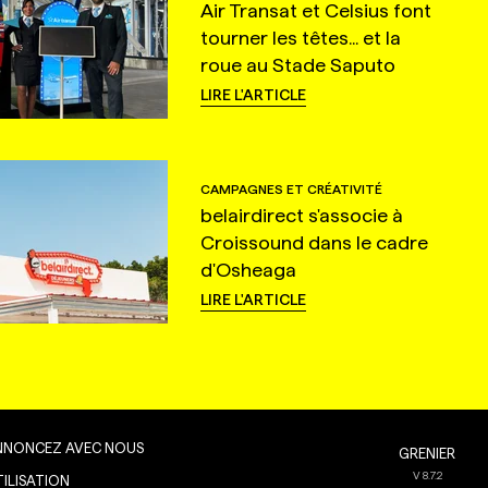
Air Transat et Celsius font
tourner les têtes... et la
roue au Stade Saputo
LIRE L'ARTICLE
CAMPAGNES ET CRÉATIVITÉ
belairdirect s'associe à
Croissound dans le cadre
d'Osheaga
LIRE L'ARTICLE
NNONCEZ AVEC NOUS
GRENIER
V
8.7.2
TILISATION