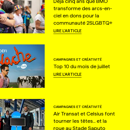
Déjà cinq ans que BMO
transforme des arcs-en-
ciel en dons pour la
communauté 2SLGBTQ+
LIRE L'ARTICLE
CAMPAGNES ET CRÉATIVITÉ
Top 10 du mois de juillet
LIRE L'ARTICLE
CAMPAGNES ET CRÉATIVITÉ
Air Transat et Celsius font
tourner les têtes... et la
roue au Stade Saputo