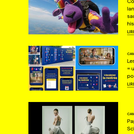
Co
la
sa
hi
LIR
CAM
Le
= 
po
LIR
CAM
Pa
Sc