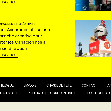
E L'ARTICLE
PAGNES ET CRÉATIVITÉ
tact Assurance utilise une
proche créative pour
citer les Canadien·nes à
ser à l'action
E L'ARTICLE
BLOGUE
EMPLOIS
CHASSE DE TÊTE
CONTACT
A
IER EN BREF
POLITIQUE DE CONFIDENTIALITÉ
POLITIQUE D’U