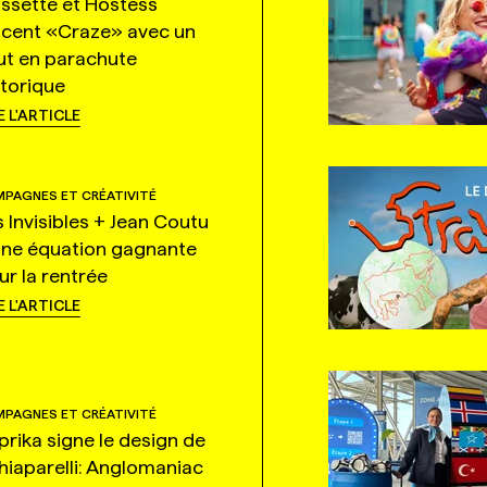
ssette et Hostess
ncent «Craze» avec un
ut en parachute
storique
E L'ARTICLE
PAGNES ET CRÉATIVITÉ
s Invisibles + Jean Coutu
une équation gagnante
ur la rentrée
E L'ARTICLE
PAGNES ET CRÉATIVITÉ
prika signe le design de
hiaparelli: Anglomaniac