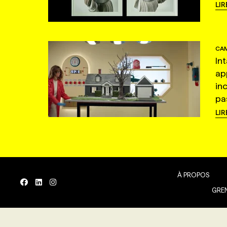
LIR
CAM
In
ap
in
pas
LIR
À PROPOS
GREN