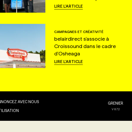
LIRE L'ARTICLE
CAMPAGNES ET CRÉATIVITÉ
belairdirect s'associe à
Croissound dans le cadre
d'Osheaga
LIRE L'ARTICLE
NNONCEZ AVEC NOUS
GRENIER
V
8.7.2
TILISATION