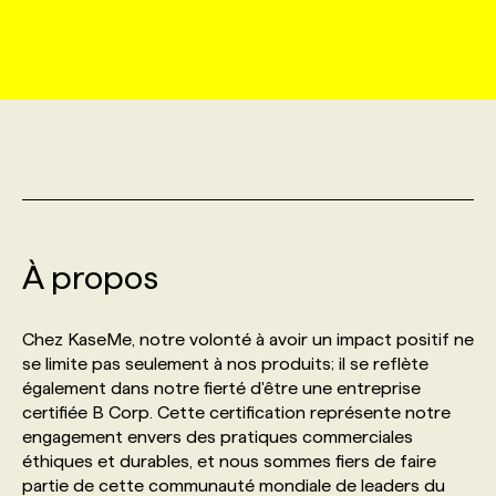
MARKETING ET COMMUNICATION
NOUVEAUX MANDATS
AFFICHEZ UN POSTE / TARIFS
CANDIDAT
BULLETIN RECRUTEMENT
NOS CONFÉRENCES
FORMATIONS
WEB & MÉDIAS SOCIAUX
VOIR LES OFFRES
AFFAIRES DE L'INDUSTRIE
CONSULTER LA CVTHÈQUE
INFOLETTRE PUBLICITÉ
FAQ
NOS FORMATIONS EN LIGNE
CHASSE DE TÊTE
MARKETING DURABLE
PROFIL CANDIDAT
INITIATIVES NUMÉRIQUES
PROFIL ENTREPRISE
ANNONCEZ AVEC NOUS
ANNONCEZ AVEC NOUS
NOS PARCOURS DE FORMATIONS
SERVICE DE CHASSE DE TÊTE
GEO/SEO
À propos
PRIX ET DISTINCTIONS
FAQ
FORMATIONS PERSONNALISÉES
NOS TARIFS
ÉVÉNEMENTIEL
TENDANCES
ANNONCEZ AVEC NOUS
Chez KaseMe, notre volonté à avoir un impact positif ne
NOS FORMATEUR‧RICES
NOS EXPERTISES
se limite pas seulement à nos produits; il se reflète
également dans notre fierté d'être une entreprise
NOS AUTEUR‧RICES
POURQUOI CHOISIR NOS FORMATIONS
FAQ
certifiée B Corp. Cette certification représente notre
engagement envers des pratiques commerciales
éthiques et durables, et nous sommes fiers de faire
NOS TARIFS
ANNONCEZ AVEC NOUS
partie de cette communauté mondiale de leaders du