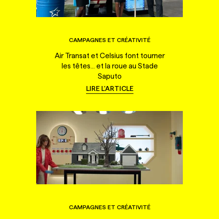
CAMPAGNES ET CRÉATIVITÉ
Air Transat et Celsius font tourner
les têtes... et la roue au Stade
Saputo
LIRE L'ARTICLE
CAMPAGNES ET CRÉATIVITÉ