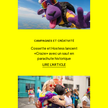
CAMPAGNES ET CRÉATIVITÉ
Cossette et Hostess lancent
«Craze» avec un saut en
parachute historique
LIRE L'ARTICLE