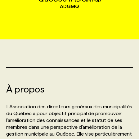
ADGMQ
MARKETING ET COMMUNICATION
NOUVEAUX MANDATS
AFFICHEZ UN POSTE / TARIFS
CANDIDAT
BULLETIN RECRUTEMENT
NOS CONFÉRENCES
FORMATIONS
WEB & MÉDIAS SOCIAUX
VOIR LES OFFRES
AFFAIRES DE L'INDUSTRIE
CONSULTER LA CVTHÈQUE
INFOLETTRE PUBLICITÉ
FAQ
NOS FORMATIONS EN LIGNE
CHASSE DE TÊTE
MARKETING DURABLE
PROFIL CANDIDAT
INITIATIVES NUMÉRIQUES
PROFIL ENTREPRISE
ANNONCEZ AVEC NOUS
ANNONCEZ AVEC NOUS
NOS PARCOURS DE FORMATIONS
SERVICE DE CHASSE DE TÊTE
GEO/SEO
PRIX ET DISTINCTIONS
FAQ
FORMATIONS PERSONNALISÉES
NOS TARIFS
À propos
ÉVÉNEMENTIEL
TENDANCES
ANNONCEZ AVEC NOUS
NOS FORMATEUR‧RICES
NOS EXPERTISES
L’Association des directeurs généraux des municipalités
du Québec a pour objectif principal de promouvoir
NOS AUTEUR‧RICES
POURQUOI CHOISIR NOS FORMATIONS
FAQ
l’amélioration des connaissances et le statut de ses
membres dans une perspective d’amélioration de la
gestion municipale au Québec. Elle vise particulièrement
NOS TARIFS
ANNONCEZ AVEC NOUS