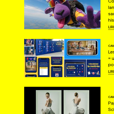
Co
la
sa
hi
LIR
CAM
Le
= 
po
LIR
CAM
Pa
Sc