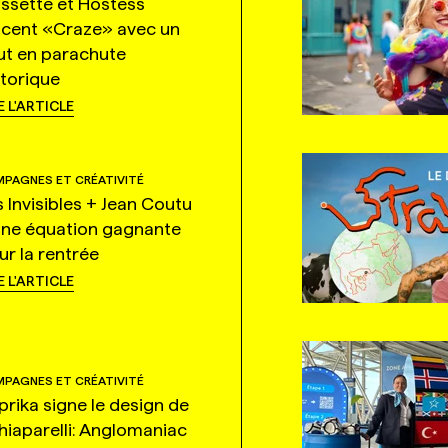
ssette et Hostess
ncent «Craze» avec un
ut en parachute
storique
E L'ARTICLE
PAGNES ET CRÉATIVITÉ
s Invisibles + Jean Coutu
une équation gagnante
ur la rentrée
E L'ARTICLE
PAGNES ET CRÉATIVITÉ
prika signe le design de
hiaparelli: Anglomaniac