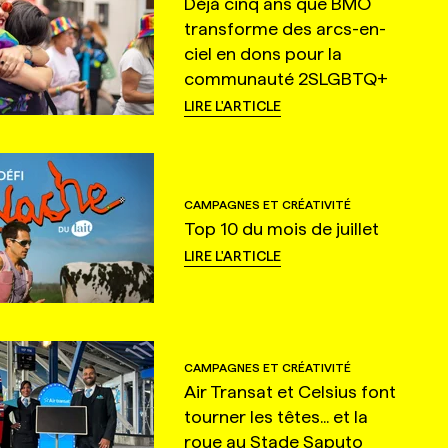
Déjà cinq ans que BMO
transforme des arcs-en-
ciel en dons pour la
communauté 2SLGBTQ+
LIRE L'ARTICLE
CAMPAGNES ET CRÉATIVITÉ
Top 10 du mois de juillet
LIRE L'ARTICLE
CAMPAGNES ET CRÉATIVITÉ
Air Transat et Celsius font
tourner les têtes... et la
roue au Stade Saputo