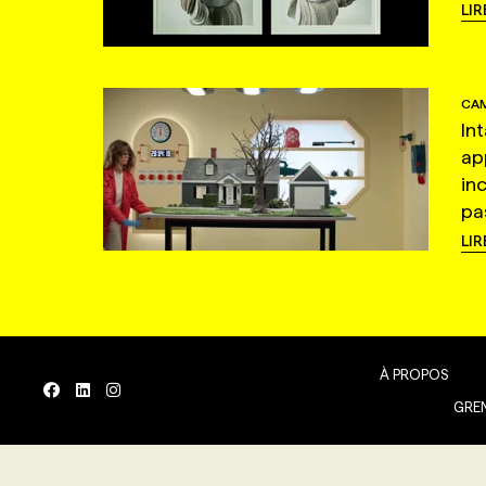
LIR
CAM
In
ap
in
pas
LIR
À PROPOS
GREN