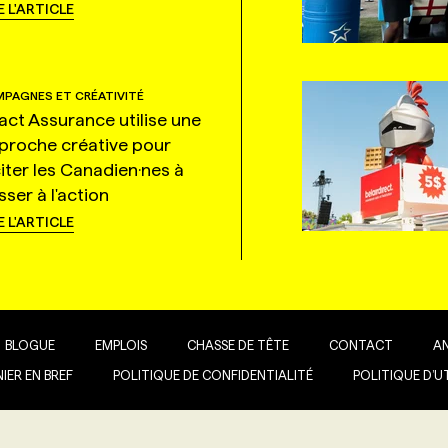
E L'ARTICLE
PAGNES ET CRÉATIVITÉ
tact Assurance utilise une
proche créative pour
citer les Canadien·nes à
ser à l'action
E L'ARTICLE
BLOGUE
EMPLOIS
CHASSE DE TÊTE
CONTACT
A
IER EN BREF
POLITIQUE DE CONFIDENTIALITÉ
POLITIQUE D’U