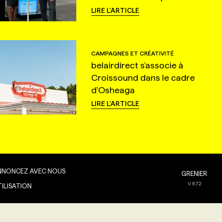
LIRE L'ARTICLE
CAMPAGNES ET CRÉATIVITÉ
belairdirect s'associe à
Croissound dans le cadre
d'Osheaga
LIRE L'ARTICLE
NNONCEZ AVEC NOUS
GRENIER
V
8.7.2
TILISATION