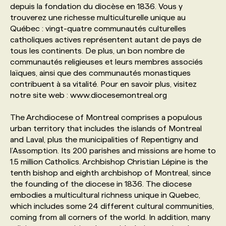
depuis la fondation du diocèse en 1836. Vous y
trouverez une richesse multiculturelle unique au
PROGRAMMES DE SUBVENTIONS
Québec : vingt-quatre communautés culturelles
catholiques actives représentent autant de pays de
tous les continents. De plus, un bon nombre de
FAQ
communautés religieuses et leurs membres associés
laïques, ainsi que des communautés monastiques
contribuent à sa vitalité. Pour en savoir plus, visitez
ANNONCEZ AVEC NOUS
notre site web : www.diocesemontreal.org
The Archdiocese of Montreal comprises a populous
urban territory that includes the islands of Montreal
and Laval, plus the municipalities of Repentigny and
l’Assomption. Its 200 parishes and missions are home to
1.5 million Catholics. Archbishop Christian Lépine is the
tenth bishop and eighth archbishop of Montreal, since
the founding of the diocese in 1836. The diocese
embodies a multicultural richness unique in Quebec,
which includes some 24 different cultural communities,
coming from all corners of the world. In addition, many