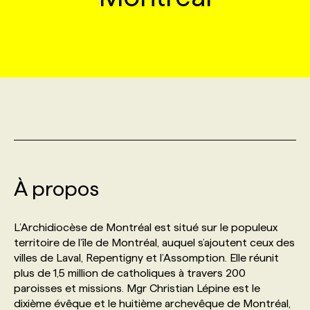
MARKETING ET COMMUNICATION
NOUVEAUX MANDATS
AFFICHEZ UN POSTE / TARIFS
CANDIDAT
BULLETIN RECRUTEMENT
NOS CONFÉRENCES
FORMATIONS
WEB & MÉDIAS SOCIAUX
VOIR LES OFFRES
AFFAIRES DE L'INDUSTRIE
CONSULTER LA CVTHÈQUE
INFOLETTRE PUBLICITÉ
FAQ
NOS FORMATIONS EN LIGNE
CHASSE DE TÊTE
MARKETING DURABLE
PROFIL CANDIDAT
INITIATIVES NUMÉRIQUES
PROFIL ENTREPRISE
ANNONCEZ AVEC NOUS
ANNONCEZ AVEC NOUS
NOS PARCOURS DE FORMATIONS
SERVICE DE CHASSE DE TÊTE
GEO/SEO
PRIX ET DISTINCTIONS
FAQ
FORMATIONS PERSONNALISÉES
NOS TARIFS
À propos
ÉVÉNEMENTIEL
TENDANCES
ANNONCEZ AVEC NOUS
NOS FORMATEUR‧RICES
NOS EXPERTISES
L’Archidiocèse de Montréal est situé sur le populeux
territoire de l’île de Montréal, auquel s’ajoutent ceux des
NOS AUTEUR‧RICES
POURQUOI CHOISIR NOS FORMATIONS
FAQ
villes de Laval, Repentigny et l’Assomption. Elle réunit
plus de 1,5 million de catholiques à travers 200
paroisses et missions. Mgr Christian Lépine est le
NOS TARIFS
ANNONCEZ AVEC NOUS
dixième évêque et le huitième archevêque de Montréal,