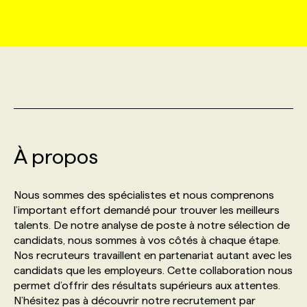
MARKETING ET COMMUNICATION
NOUVEAUX MANDATS
AFFICHEZ UN POSTE / TARIFS
CANDIDAT
BULLETIN RECRUTEMENT
NOS CONFÉRENCES
FORMATIONS
WEB & MÉDIAS SOCIAUX
VOIR LES OFFRES
AFFAIRES DE L'INDUSTRIE
CONSULTER LA CVTHÈQUE
INFOLETTRE PUBLICITÉ
FAQ
NOS FORMATIONS EN LIGNE
CHASSE DE TÊTE
MARKETING DURABLE
PROFIL CANDIDAT
INITIATIVES NUMÉRIQUES
PROFIL ENTREPRISE
ANNONCEZ AVEC NOUS
ANNONCEZ AVEC NOUS
NOS PARCOURS DE FORMATIONS
SERVICE DE CHASSE DE TÊTE
À propos
GEO/SEO
PRIX ET DISTINCTIONS
FAQ
FORMATIONS PERSONNALISÉES
NOS TARIFS
Nous sommes des spécialistes et nous comprenons
ÉVÉNEMENTIEL
TENDANCES
ANNONCEZ AVEC NOUS
l’important effort demandé pour trouver les meilleurs
NOS FORMATEUR‧RICES
NOS EXPERTISES
talents. De notre analyse de poste à notre sélection de
candidats, nous sommes à vos côtés à chaque étape.
NOS AUTEUR‧RICES
POURQUOI CHOISIR NOS FORMATIONS
FAQ
Nos recruteurs travaillent en partenariat autant avec les
candidats que les employeurs. Cette collaboration nous
permet d’offrir des résultats supérieurs aux attentes.
NOS TARIFS
ANNONCEZ AVEC NOUS
N’hésitez pas à découvrir notre recrutement par