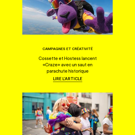
CAMPAGNES ET CRÉATIVITÉ
Cossette et Hostess lancent
«Craze» avec un saut en
parachute historique
LIRE L'ARTICLE