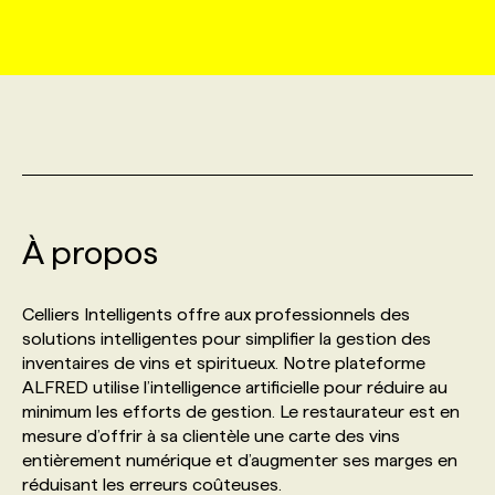
MARKETING ET COMMUNICATION
NOUVEAUX MANDATS
AFFICHEZ UN POSTE / TARIFS
CANDIDAT
BULLETIN RECRUTEMENT
NOS CONFÉRENCES
FORMATIONS
WEB & MÉDIAS SOCIAUX
VOIR LES OFFRES
AFFAIRES DE L'INDUSTRIE
CONSULTER LA CVTHÈQUE
INFOLETTRE PUBLICITÉ
FAQ
NOS FORMATIONS EN LIGNE
CHASSE DE TÊTE
MARKETING DURABLE
PROFIL CANDIDAT
INITIATIVES NUMÉRIQUES
PROFIL ENTREPRISE
ANNONCEZ AVEC NOUS
ANNONCEZ AVEC NOUS
NOS PARCOURS DE FORMATIONS
SERVICE DE CHASSE DE TÊTE
À propos
GEO/SEO
PRIX ET DISTINCTIONS
FAQ
FORMATIONS PERSONNALISÉES
NOS TARIFS
Celliers Intelligents offre aux professionnels des
ÉVÉNEMENTIEL
TENDANCES
ANNONCEZ AVEC NOUS
solutions intelligentes pour simplifier la gestion des
NOS FORMATEUR‧RICES
NOS EXPERTISES
inventaires de vins et spiritueux. Notre plateforme
ALFRED utilise l’intelligence artificielle pour réduire au
NOS AUTEUR‧RICES
POURQUOI CHOISIR NOS FORMATIONS
FAQ
minimum les efforts de gestion. Le restaurateur est en
mesure d’offrir à sa clientèle une carte des vins
entièrement numérique et d’augmenter ses marges en
NOS TARIFS
ANNONCEZ AVEC NOUS
réduisant les erreurs coûteuses.