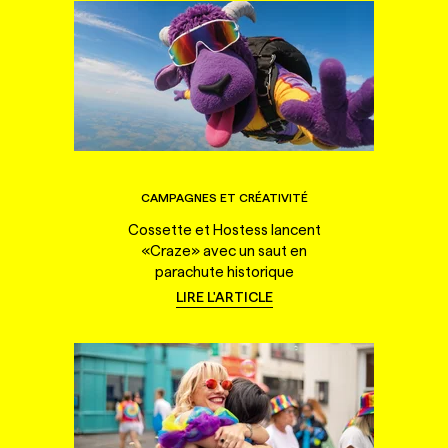
CAMPAGNES ET CRÉATIVITÉ
Cossette et Hostess lancent
«Craze» avec un saut en
parachute historique
LIRE L'ARTICLE