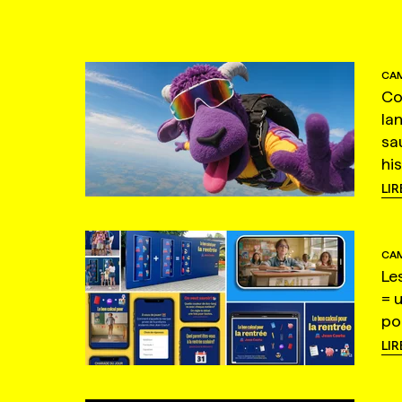
CAM
Co
la
sa
hi
LIR
CAM
Le
= 
po
LIR