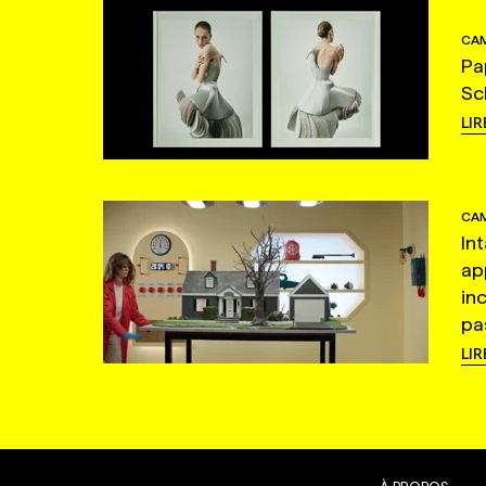
CAM
Pa
Sc
LIR
CAM
In
ap
in
pas
LIR