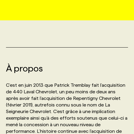
MARKETING ET COMMUNICATION
NOUVEAUX MANDATS
AFFICHEZ UN POSTE / TARIFS
CANDIDAT
BULLETIN RECRUTEMENT
NOS CONFÉRENCES
FORMATIONS
WEB & MÉDIAS SOCIAUX
VOIR LES OFFRES
AFFAIRES DE L'INDUSTRIE
CONSULTER LA CVTHÈQUE
INFOLETTRE PUBLICITÉ
FAQ
NOS FORMATIONS EN LIGNE
CHASSE DE TÊTE
MARKETING DURABLE
PROFIL CANDIDAT
INITIATIVES NUMÉRIQUES
PROFIL ENTREPRISE
ANNONCEZ AVEC NOUS
ANNONCEZ AVEC NOUS
NOS PARCOURS DE FORMATIONS
SERVICE DE CHASSE DE TÊTE
À propos
GEO/SEO
PRIX ET DISTINCTIONS
FAQ
FORMATIONS PERSONNALISÉES
NOS TARIFS
C’est en juin 2013 que Patrick Tremblay fait l’acquisition
ÉVÉNEMENTIEL
TENDANCES
ANNONCEZ AVEC NOUS
de 440 Laval Chevrolet, un peu moins de deux ans
NOS FORMATEUR‧RICES
NOS EXPERTISES
après avoir fait l’acquisition de Repentigny Chevrolet
(février 2011), autrefois connu sous le nom de La
NOS AUTEUR‧RICES
POURQUOI CHOISIR NOS FORMATIONS
FAQ
Seigneurie Chevrolet. C’est grâce à une implication
exemplaire ainsi qu’à des efforts soutenus que celui-ci a
mené la concession à un nouveau niveau de
NOS TARIFS
ANNONCEZ AVEC NOUS
performance. L’histoire continue avec l’acquisition de