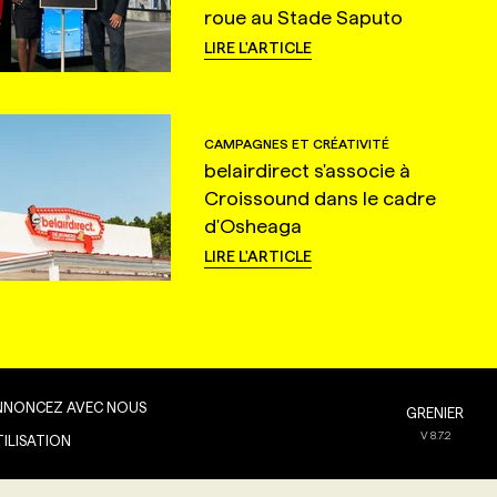
roue au Stade Saputo
LIRE L'ARTICLE
CAMPAGNES ET CRÉATIVITÉ
belairdirect s'associe à
Croissound dans le cadre
d'Osheaga
LIRE L'ARTICLE
NNONCEZ AVEC NOUS
GRENIER
V
8.7.2
TILISATION