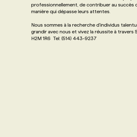
professionnellement, de contribuer au succès d
NOS TARIFS
ANNONCEZ AVEC NOUS
manière qui dépasse leurs attentes.
Nous sommes à la recherche d'individus talentu
PROGRAMMES DE SUBVENTIONS
grandir avec nous et vivez la réussite à traver
H2M 1R6 Tel: (514) 443-9237
FAQ
ANNONCEZ AVEC NOUS