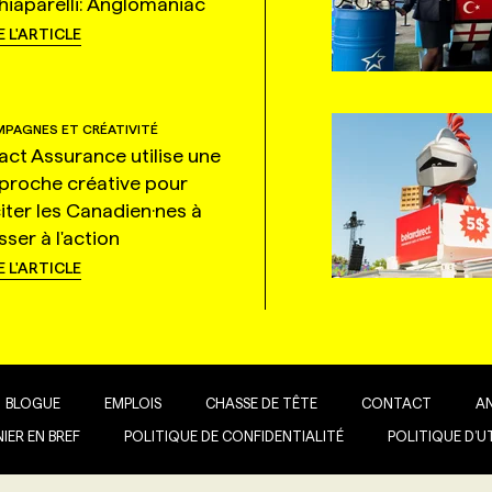
hiaparelli: Anglomaniac
E L'ARTICLE
PAGNES ET CRÉATIVITÉ
tact Assurance utilise une
proche créative pour
citer les Canadien·nes à
ser à l'action
E L'ARTICLE
BLOGUE
EMPLOIS
CHASSE DE TÊTE
CONTACT
A
IER EN BREF
POLITIQUE DE CONFIDENTIALITÉ
POLITIQUE D’U