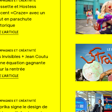
PAGNES ET CRÉATIVITÉ
ssette et Hostess
ncent «Craze» avec un
ut en parachute
storique
E L'ARTICLE
PAGNES ET CRÉATIVITÉ
s Invisibles + Jean Coutu
une équation gagnante
ur la rentrée
E L'ARTICLE
PAGNES ET CRÉATIVITÉ
prika signe le design de