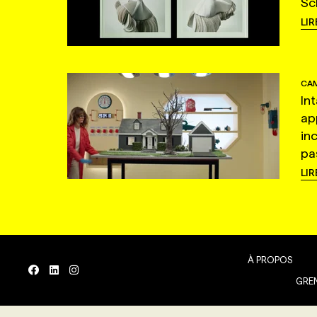
Sc
LIR
CAM
In
ap
in
pas
LIR
À PROPOS
GREN