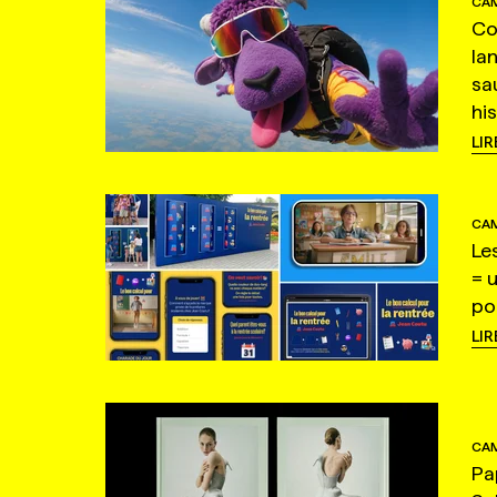
CAM
Co
la
sa
hi
LIR
CAM
Le
= 
po
LIR
CAM
Pa