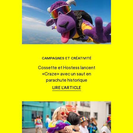
CAMPAGNES ET CRÉATIVITÉ
Cossette et Hostess lancent
«Craze» avec un saut en
parachute historique
LIRE L'ARTICLE