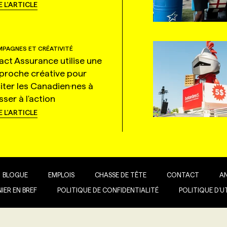
E L'ARTICLE
PAGNES ET CRÉATIVITÉ
tact Assurance utilise une
proche créative pour
citer les Canadien·nes à
ser à l'action
E L'ARTICLE
BLOGUE
EMPLOIS
CHASSE DE TÊTE
CONTACT
A
IER EN BREF
POLITIQUE DE CONFIDENTIALITÉ
POLITIQUE D’U