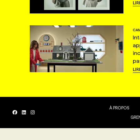
LIR
CAM
In
ap
in
pas
LIR
À PROPOS
GREN