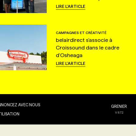
LIRE L'ARTICLE
CAMPAGNES ET CRÉATIVITÉ
belairdirect s'associe à
Croissound dans le cadre
d'Osheaga
LIRE L'ARTICLE
NNONCEZ AVEC NOUS
GRENIER
V
8.7.2
TILISATION