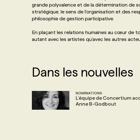
grande polyvalence et de la détermination de so
NOS TARIFS
ANNONCEZ AVEC NOUS
stratégique, le sens de l'organisation et des re
philosophie de gestion participative.
PROGRAMMES DE SUBVENTIONS
En plaçant les relations humaines au cœur de to
autant avec les artistes qu'avec les autres acteu
FAQ
ANNONCEZ AVEC NOUS
Dans les nouvelles
NOMINATIONS
L’équipe de Concertium acc
Anne B-Godbout