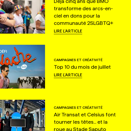
Déjà cinq ans que BMO
transforme des arcs-en-
ciel en dons pour la
communauté 2SLGBTQ+
LIRE L'ARTICLE
CAMPAGNES ET CRÉATIVITÉ
Top 10 du mois de juillet
LIRE L'ARTICLE
CAMPAGNES ET CRÉATIVITÉ
Air Transat et Celsius font
tourner les têtes... et la
roue au Stade Saputo