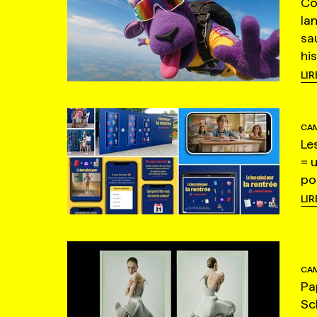
Co
la
sa
hi
LIR
CAM
Le
= 
po
LIR
CAM
Pa
Sc