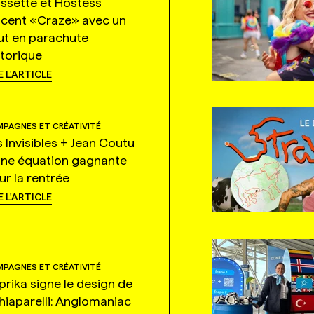
ssette et Hostess
ncent «Craze» avec un
ut en parachute
storique
E L'ARTICLE
PAGNES ET CRÉATIVITÉ
s Invisibles + Jean Coutu
une équation gagnante
ur la rentrée
E L'ARTICLE
PAGNES ET CRÉATIVITÉ
prika signe le design de
hiaparelli: Anglomaniac