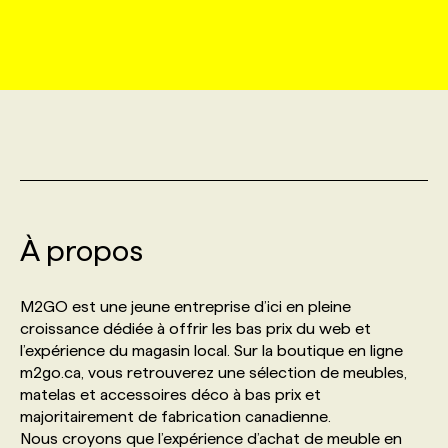
MARKETING ET COMMUNICATION
NOUVEAUX MANDATS
AFFICHEZ UN POSTE / TARIFS
CANDIDAT
BULLETIN RECRUTEMENT
NOS CONFÉRENCES
FORMATIONS
WEB & MÉDIAS SOCIAUX
VOIR LES OFFRES
AFFAIRES DE L'INDUSTRIE
CONSULTER LA CVTHÈQUE
INFOLETTRE PUBLICITÉ
FAQ
NOS FORMATIONS EN LIGNE
CHASSE DE TÊTE
MARKETING DURABLE
PROFIL CANDIDAT
INITIATIVES NUMÉRIQUES
PROFIL ENTREPRISE
ANNONCEZ AVEC NOUS
ANNONCEZ AVEC NOUS
NOS PARCOURS DE FORMATIONS
SERVICE DE CHASSE DE TÊTE
GEO/SEO
À propos
PRIX ET DISTINCTIONS
FAQ
FORMATIONS PERSONNALISÉES
NOS TARIFS
ÉVÉNEMENTIEL
TENDANCES
ANNONCEZ AVEC NOUS
M2GO est une jeune entreprise d’ici en pleine
NOS FORMATEUR‧RICES
NOS EXPERTISES
croissance dédiée à offrir les bas prix du web et
l’expérience du magasin local. Sur la boutique en ligne
NOS AUTEUR‧RICES
POURQUOI CHOISIR NOS FORMATIONS
FAQ
m2go.ca, vous retrouverez une sélection de meubles,
matelas et accessoires déco à bas prix et
majoritairement de fabrication canadienne.
NOS TARIFS
ANNONCEZ AVEC NOUS
Nous croyons que l’expérience d’achat de meuble en