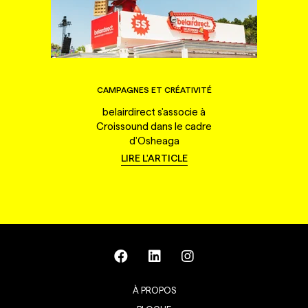
CAMPAGNES ET CRÉATIVITÉ
belairdirect s'associe à
Croissound dans le cadre
d'Osheaga
LIRE L'ARTICLE
À PROPOS