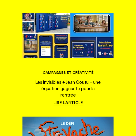
CAMPAGNES ET CRÉATIVITÉ
Les Invisibles + Jean Coutu = une
équation gagnante pour la
rentrée
LIRE L'ARTICLE