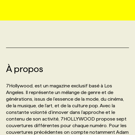
MARKETING ET COMMUNICATION
NOUVEAUX MANDATS
AFFICHEZ UN POSTE / TARIFS
CANDIDAT
BULLETIN RECRUTEMENT
NOS CONFÉRENCES
FORMATIONS
WEB & MÉDIAS SOCIAUX
VOIR LES OFFRES
AFFAIRES DE L'INDUSTRIE
CONSULTER LA CVTHÈQUE
INFOLETTRE PUBLICITÉ
FAQ
NOS FORMATIONS EN LIGNE
CHASSE DE TÊTE
MARKETING DURABLE
PROFIL CANDIDAT
INITIATIVES NUMÉRIQUES
PROFIL ENTREPRISE
ANNONCEZ AVEC NOUS
ANNONCEZ AVEC NOUS
NOS PARCOURS DE FORMATIONS
SERVICE DE CHASSE DE TÊTE
À propos
GEO/SEO
PRIX ET DISTINCTIONS
FAQ
FORMATIONS PERSONNALISÉES
NOS TARIFS
7Hollywood, est un magazine exclusif basé à Los
ÉVÉNEMENTIEL
TENDANCES
ANNONCEZ AVEC NOUS
Angeles. Il représente un mélange de genre et de
NOS FORMATEUR‧RICES
NOS EXPERTISES
générations, issus de l’essence de la mode, du cinéma,
de la musique, de l’art, et de la culture pop. Avec la
NOS AUTEUR‧RICES
POURQUOI CHOISIR NOS FORMATIONS
FAQ
constante volonté d’innover dans l’approche et le
contenu de son activité, 7HOLLYWOOD propose sept
couvertures différentes pour chaque numéro. Pour les
NOS TARIFS
ANNONCEZ AVEC NOUS
couvertures précédentes on compte notamment Adam