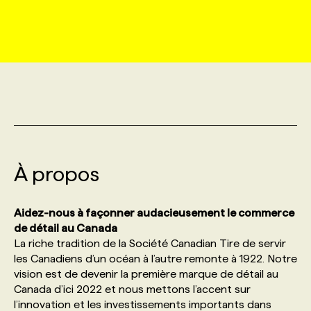
MARKETING ET COMMUNICATION
NOUVEAUX MANDATS
AFFICHEZ UN POSTE / TARIFS
CANDIDAT
BULLETIN RECRUTEMENT
NOS CONFÉRENCES
FORMATIONS
WEB & MÉDIAS SOCIAUX
VOIR LES OFFRES
AFFAIRES DE L'INDUSTRIE
CONSULTER LA CVTHÈQUE
INFOLETTRE PUBLICITÉ
FAQ
NOS FORMATIONS EN LIGNE
CHASSE DE TÊTE
MARKETING DURABLE
PROFIL CANDIDAT
INITIATIVES NUMÉRIQUES
PROFIL ENTREPRISE
ANNONCEZ AVEC NOUS
ANNONCEZ AVEC NOUS
NOS PARCOURS DE FORMATIONS
SERVICE DE CHASSE DE TÊTE
GEO/SEO
À propos
PRIX ET DISTINCTIONS
FAQ
FORMATIONS PERSONNALISÉES
NOS TARIFS
ÉVÉNEMENTIEL
TENDANCES
ANNONCEZ AVEC NOUS
Aidez-nous à façonner audacieusement le commerce
NOS FORMATEUR‧RICES
NOS EXPERTISES
de détail au Canada
La riche tradition de la Société Canadian Tire de servir
NOS AUTEUR‧RICES
POURQUOI CHOISIR NOS FORMATIONS
FAQ
les Canadiens d’un océan à l’autre remonte à 1922. Notre
vision est de devenir la première marque de détail au
Canada d’ici 2022 et nous mettons l’accent sur
NOS TARIFS
ANNONCEZ AVEC NOUS
l’innovation et les investissements importants dans