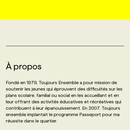
MARKETING ET COMMUNICATION
NOUVEAUX MANDATS
AFFICHEZ UN POSTE / TARIFS
CANDIDAT
BULLETIN RECRUTEMENT
NOS CONFÉRENCES
FORMATIONS
WEB & MÉDIAS SOCIAUX
VOIR LES OFFRES
AFFAIRES DE L'INDUSTRIE
CONSULTER LA CVTHÈQUE
INFOLETTRE PUBLICITÉ
FAQ
NOS FORMATIONS EN LIGNE
CHASSE DE TÊTE
MARKETING DURABLE
PROFIL CANDIDAT
INITIATIVES NUMÉRIQUES
PROFIL ENTREPRISE
ANNONCEZ AVEC NOUS
ANNONCEZ AVEC NOUS
NOS PARCOURS DE FORMATIONS
SERVICE DE CHASSE DE TÊTE
À propos
GEO/SEO
PRIX ET DISTINCTIONS
FAQ
FORMATIONS PERSONNALISÉES
NOS TARIFS
Fondé en 1979, Toujours Ensemble a pour mission de
ÉVÉNEMENTIEL
TENDANCES
ANNONCEZ AVEC NOUS
soutenir les jeunes qui éprouvent des difficultés sur les
NOS FORMATEUR‧RICES
NOS EXPERTISES
plans scolaire, familial ou social en les accueillant et en
leur offrant des activités éducatives et récréatives qui
NOS AUTEUR‧RICES
POURQUOI CHOISIR NOS FORMATIONS
FAQ
contribuent à leur épanouissement. En 2007, Toujours
ensemble implantait le programme Passeport pour ma
réussite dans le quartier.
NOS TARIFS
ANNONCEZ AVEC NOUS