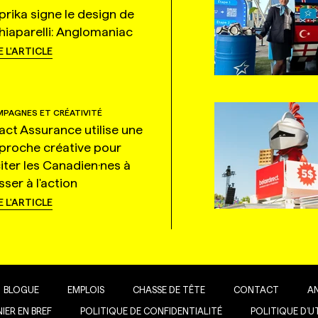
prika signe le design de
hiaparelli: Anglomaniac
E L'ARTICLE
PAGNES ET CRÉATIVITÉ
tact Assurance utilise une
proche créative pour
citer les Canadien·nes à
ser à l'action
E L'ARTICLE
BLOGUE
EMPLOIS
CHASSE DE TÊTE
CONTACT
A
IER EN BREF
POLITIQUE DE CONFIDENTIALITÉ
POLITIQUE D’U