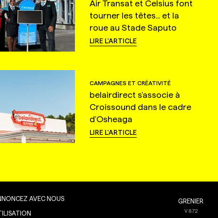
Air Transat et Celsius font
tourner les têtes... et la
roue au Stade Saputo
LIRE L'ARTICLE
CAMPAGNES ET CRÉATIVITÉ
belairdirect s'associe à
Croissound dans le cadre
d'Osheaga
LIRE L'ARTICLE
NNONCEZ AVEC NOUS
GRENIER
V
8.7.2
TILISATION