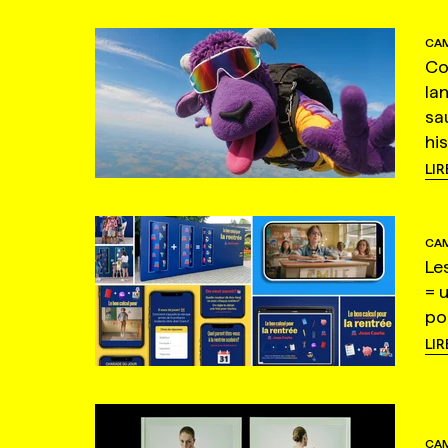
CAM
Co
la
sa
hi
LIR
CAM
Le
= 
po
LIR
CAM