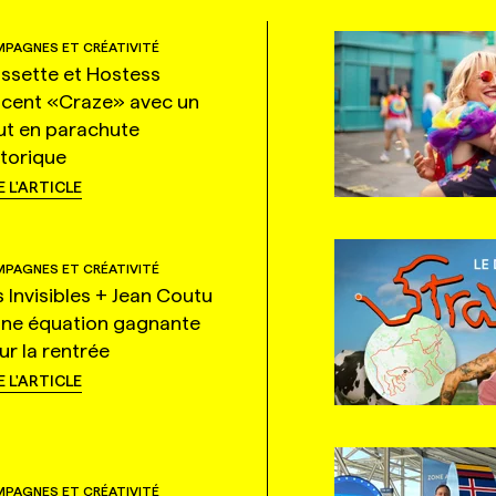
PAGNES ET CRÉATIVITÉ
ssette et Hostess
ncent «Craze» avec un
ut en parachute
storique
E L'ARTICLE
PAGNES ET CRÉATIVITÉ
s Invisibles + Jean Coutu
une équation gagnante
ur la rentrée
E L'ARTICLE
PAGNES ET CRÉATIVITÉ