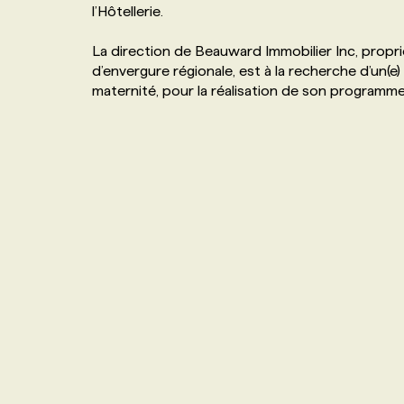
l’Hôtellerie.
NOS TARIFS
ANNONCEZ AVEC NOUS
La direction de Beauward Immobilier Inc, propr
d’envergure régionale, est à la recherche d’un(
PROGRAMMES DE SUBVENTIONS
maternité, pour la réalisation de son programm
FAQ
ANNONCEZ AVEC NOUS