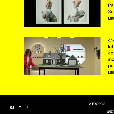
Pa
Sc
LIR
CAM
In
ap
in
pas
LIR
À PROPOS
GREN