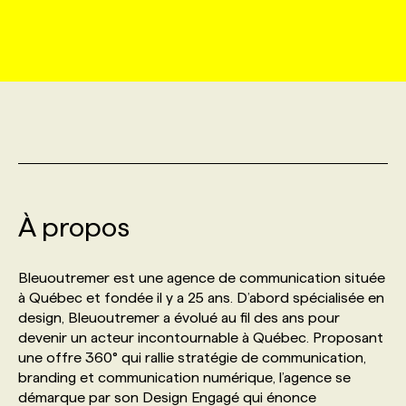
MARKETING ET COMMUNICATION
NOUVEAUX MANDATS
AFFICHEZ UN POSTE / TARIFS
CANDIDAT
BULLETIN RECRUTEMENT
NOS CONFÉRENCES
FORMATIONS
WEB & MÉDIAS SOCIAUX
VOIR LES OFFRES
AFFAIRES DE L'INDUSTRIE
CONSULTER LA CVTHÈQUE
INFOLETTRE PUBLICITÉ
FAQ
NOS FORMATIONS EN LIGNE
CHASSE DE TÊTE
MARKETING DURABLE
PROFIL CANDIDAT
INITIATIVES NUMÉRIQUES
PROFIL ENTREPRISE
ANNONCEZ AVEC NOUS
ANNONCEZ AVEC NOUS
NOS PARCOURS DE FORMATIONS
SERVICE DE CHASSE DE TÊTE
GEO/SEO
À propos
PRIX ET DISTINCTIONS
FAQ
FORMATIONS PERSONNALISÉES
NOS TARIFS
ÉVÉNEMENTIEL
TENDANCES
ANNONCEZ AVEC NOUS
Bleuoutremer est une agence de communication située
NOS FORMATEUR‧RICES
NOS EXPERTISES
à Québec et fondée il y a 25 ans. D’abord spécialisée en
design, Bleuoutremer a évolué au fil des ans pour
NOS AUTEUR‧RICES
POURQUOI CHOISIR NOS FORMATIONS
FAQ
devenir un acteur incontournable à Québec. Proposant
une offre 360° qui rallie stratégie de communication,
branding et communication numérique, l’agence se
NOS TARIFS
ANNONCEZ AVEC NOUS
démarque par son Design Engagé qui énonce