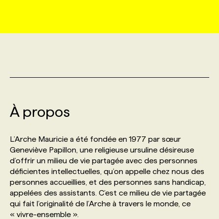
MARKETING ET COMMUNICATION
NOUVEAUX MANDATS
AFFICHEZ UN POSTE / TARIFS
CANDIDAT
BULLETIN RECRUTEMENT
NOS CONFÉRENCES
FORMATIONS
WEB & MÉDIAS SOCIAUX
VOIR LES OFFRES
AFFAIRES DE L'INDUSTRIE
CONSULTER LA CVTHÈQUE
INFOLETTRE PUBLICITÉ
FAQ
NOS FORMATIONS EN LIGNE
CHASSE DE TÊTE
MARKETING DURABLE
PROFIL CANDIDAT
INITIATIVES NUMÉRIQUES
PROFIL ENTREPRISE
ANNONCEZ AVEC NOUS
ANNONCEZ AVEC NOUS
NOS PARCOURS DE FORMATIONS
SERVICE DE CHASSE DE TÊTE
À propos
GEO/SEO
PRIX ET DISTINCTIONS
FAQ
FORMATIONS PERSONNALISÉES
NOS TARIFS
L’Arche Mauricie a été fondée en 1977 par sœur
ÉVÉNEMENTIEL
TENDANCES
ANNONCEZ AVEC NOUS
Geneviève Papillon, une religieuse ursuline désireuse
NOS FORMATEUR‧RICES
NOS EXPERTISES
d’offrir un milieu de vie partagée avec des personnes
déficientes intellectuelles, qu’on appelle chez nous des
NOS AUTEUR‧RICES
POURQUOI CHOISIR NOS FORMATIONS
FAQ
personnes accueillies, et des personnes sans handicap,
appelées des assistants. C’est ce milieu de vie partagée
qui fait l’originalité de l’Arche à travers le monde, ce
NOS TARIFS
ANNONCEZ AVEC NOUS
« vivre-ensemble ».