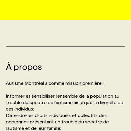
MARKETING ET COMMUNICATION
NOUVEAUX MANDATS
AFFICHEZ UN POSTE / TARIFS
CANDIDAT
BULLETIN RECRUTEMENT
NOS CONFÉRENCES
FORMATIONS
WEB & MÉDIAS SOCIAUX
VOIR LES OFFRES
AFFAIRES DE L'INDUSTRIE
CONSULTER LA CVTHÈQUE
INFOLETTRE PUBLICITÉ
FAQ
NOS FORMATIONS EN LIGNE
CHASSE DE TÊTE
MARKETING DURABLE
PROFIL CANDIDAT
INITIATIVES NUMÉRIQUES
PROFIL ENTREPRISE
ANNONCEZ AVEC NOUS
ANNONCEZ AVEC NOUS
NOS PARCOURS DE FORMATIONS
SERVICE DE CHASSE DE TÊTE
À propos
GEO/SEO
PRIX ET DISTINCTIONS
FAQ
FORMATIONS PERSONNALISÉES
NOS TARIFS
Autisme Montréal a comme mission première :
ÉVÉNEMENTIEL
TENDANCES
ANNONCEZ AVEC NOUS
NOS FORMATEUR‧RICES
NOS EXPERTISES
Informer et sensibiliser l'ensemble de la population au
trouble du spectre de l'autisme ainsi qu'à la diversité de
NOS AUTEUR‧RICES
POURQUOI CHOISIR NOS FORMATIONS
FAQ
ces individus;
Défendre les droits individuels et collectifs des
personnes présentant un trouble du spectre de
NOS TARIFS
ANNONCEZ AVEC NOUS
l'autisme et de leur famille;