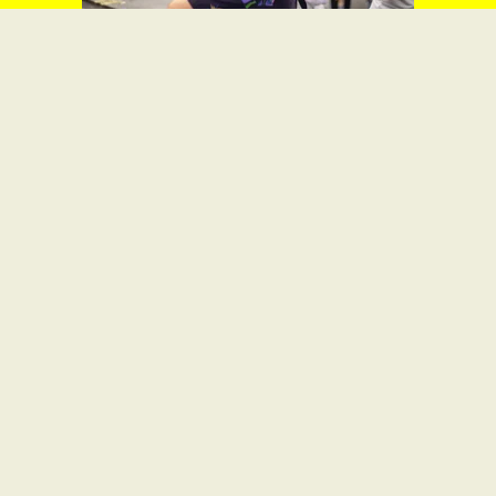
CAMPAGNES ET CRÉATIVITÉ
Déjà cinq ans que BMO
transforme des arcs-en-ciel en
dons pour la communauté
2SLGBTQ+
LIRE L'ARTICLE
CAMPAGNES ET CRÉATIVITÉ