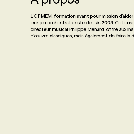
NOS TARIFS
ANNONCEZ AVEC NOUS
L’OPMEM, formation ayant pour mission d’aider
leur jeu orchestral, existe depuis 2009. Cet ensem
PROGRAMMES DE SUBVENTIONS
directeur musical Philippe Ménard, offre aux ins
d'œuvre classiques, mais également de faire l
FAQ
ANNONCEZ AVEC NOUS