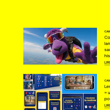
CAM
Co
la
sa
hi
LIR
CAM
Le
= 
po
LIR