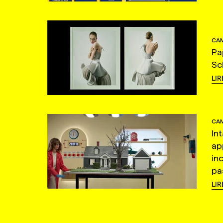
CAM
Pa
Sc
LIR
CAM
In
ap
in
pas
LIR