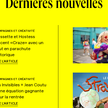
Dernières nouvelles
PAGNES ET CRÉATIVITÉ
ssette et Hostess
ncent «Craze» avec un
ut en parachute
storique
E L'ARTICLE
PAGNES ET CRÉATIVITÉ
s Invisibles + Jean Coutu
une équation gagnante
ur la rentrée
E L'ARTICLE