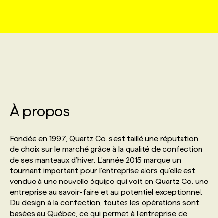
MARKETING ET COMMUNICATION
NOUVEAUX MANDATS
AFFICHEZ UN POSTE / TARIFS
CANDIDAT
BULLETIN RECRUTEMENT
NOS CONFÉRENCES
FORMATIONS
WEB & MÉDIAS SOCIAUX
VOIR LES OFFRES
AFFAIRES DE L'INDUSTRIE
CONSULTER LA CVTHÈQUE
INFOLETTRE PUBLICITÉ
FAQ
NOS FORMATIONS EN LIGNE
CHASSE DE TÊTE
MARKETING DURABLE
PROFIL CANDIDAT
INITIATIVES NUMÉRIQUES
PROFIL ENTREPRISE
ANNONCEZ AVEC NOUS
ANNONCEZ AVEC NOUS
NOS PARCOURS DE FORMATIONS
SERVICE DE CHASSE DE TÊTE
À propos
GEO/SEO
PRIX ET DISTINCTIONS
FAQ
FORMATIONS PERSONNALISÉES
NOS TARIFS
Fondée en 1997, Quartz Co. s’est taillé une réputation
ÉVÉNEMENTIEL
TENDANCES
ANNONCEZ AVEC NOUS
de choix sur le marché grâce à la qualité de confection
NOS FORMATEUR‧RICES
NOS EXPERTISES
de ses manteaux d’hiver. L’année 2015 marque un
tournant important pour l’entreprise alors qu’elle est
NOS AUTEUR‧RICES
POURQUOI CHOISIR NOS FORMATIONS
FAQ
vendue à une nouvelle équipe qui voit en Quartz Co. une
entreprise au savoir-faire et au potentiel exceptionnel.
Du design à la confection, toutes les opérations sont
NOS TARIFS
ANNONCEZ AVEC NOUS
basées au Québec, ce qui permet à l’entreprise de