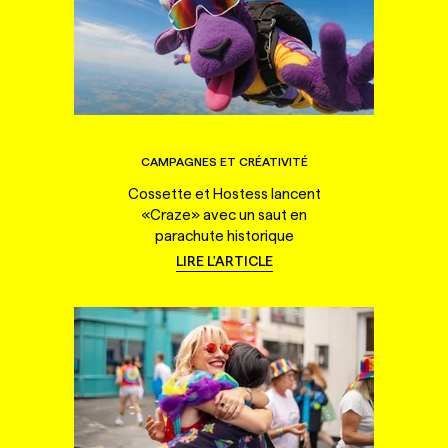
CAMPAGNES ET CRÉATIVITÉ
Cossette et Hostess lancent
«Craze» avec un saut en
parachute historique
LIRE L'ARTICLE