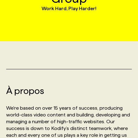
Work Hard, Play Harder!
MARKETING ET COMMUNICATION
NOUVEAUX MANDATS
AFFICHEZ UN POSTE / TARIFS
CANDIDAT
BULLETIN RECRUTEMENT
NOS CONFÉRENCES
FORMATIONS
WEB & MÉDIAS SOCIAUX
VOIR LES OFFRES
AFFAIRES DE L'INDUSTRIE
CONSULTER LA CVTHÈQUE
INFOLETTRE PUBLICITÉ
FAQ
NOS FORMATIONS EN LIGNE
CHASSE DE TÊTE
MARKETING DURABLE
PROFIL CANDIDAT
INITIATIVES NUMÉRIQUES
PROFIL ENTREPRISE
ANNONCEZ AVEC NOUS
ANNONCEZ AVEC NOUS
NOS PARCOURS DE FORMATIONS
SERVICE DE CHASSE DE TÊTE
GEO/SEO
PRIX ET DISTINCTIONS
FAQ
FORMATIONS PERSONNALISÉES
NOS TARIFS
À propos
ÉVÉNEMENTIEL
TENDANCES
ANNONCEZ AVEC NOUS
NOS FORMATEUR‧RICES
NOS EXPERTISES
We're based on over 15 years of success, producing
NOS AUTEUR‧RICES
POURQUOI CHOISIR NOS FORMATIONS
FAQ
world-class video content and building, developing and
managing a number of high-traffic websites. Our
success is down to Kodify’s distinct teamwork, where
NOS TARIFS
ANNONCEZ AVEC NOUS
each and every one of us plays a key role in getting us