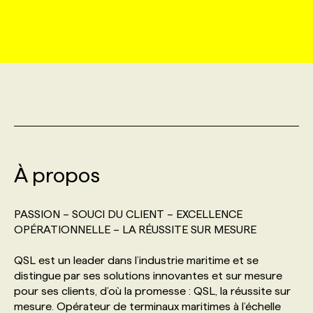
MARKETING ET COMMUNICATION
NOUVEAUX MANDATS
AFFICHEZ UN POSTE / TARIFS
CANDIDAT
BULLETIN RECRUTEMENT
NOS CONFÉRENCES
FORMATIONS
WEB & MÉDIAS SOCIAUX
VOIR LES OFFRES
AFFAIRES DE L'INDUSTRIE
CONSULTER LA CVTHÈQUE
INFOLETTRE PUBLICITÉ
FAQ
NOS FORMATIONS EN LIGNE
CHASSE DE TÊTE
MARKETING DURABLE
PROFIL CANDIDAT
INITIATIVES NUMÉRIQUES
PROFIL ENTREPRISE
ANNONCEZ AVEC NOUS
ANNONCEZ AVEC NOUS
NOS PARCOURS DE FORMATIONS
SERVICE DE CHASSE DE TÊTE
GEO/SEO
À propos
PRIX ET DISTINCTIONS
FAQ
FORMATIONS PERSONNALISÉES
NOS TARIFS
ÉVÉNEMENTIEL
TENDANCES
ANNONCEZ AVEC NOUS
PASSION – SOUCI DU CLIENT – EXCELLENCE
NOS FORMATEUR‧RICES
NOS EXPERTISES
OPÉRATIONNELLE – LA RÉUSSITE SUR MESURE
NOS AUTEUR‧RICES
POURQUOI CHOISIR NOS FORMATIONS
FAQ
QSL est un leader dans l’industrie maritime et se
distingue par ses solutions innovantes et sur mesure
pour ses clients, d’où la promesse : QSL, la réussite sur
NOS TARIFS
ANNONCEZ AVEC NOUS
mesure. Opérateur de terminaux maritimes à l’échelle