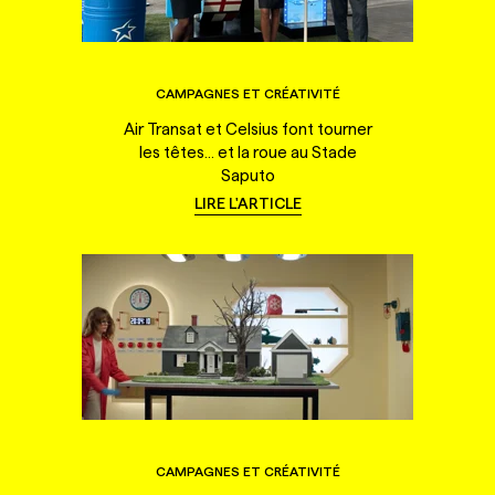
CAMPAGNES ET CRÉATIVITÉ
Air Transat et Celsius font tourner
les têtes... et la roue au Stade
Saputo
LIRE L'ARTICLE
CAMPAGNES ET CRÉATIVITÉ