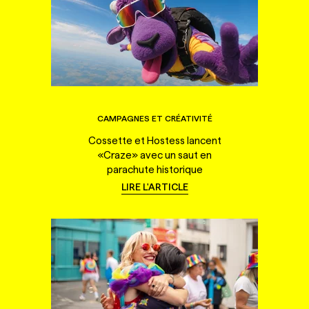
CAMPAGNES ET CRÉATIVITÉ
Cossette et Hostess lancent
«Craze» avec un saut en
parachute historique
LIRE L'ARTICLE