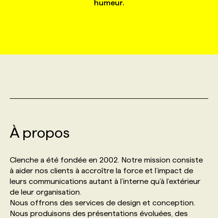
humeur.
MARKETING ET COMMUNICATION
NOUVEAUX MANDATS
AFFICHEZ UN POSTE / TARIFS
CANDIDAT
BULLETIN RECRUTEMENT
NOS CONFÉRENCES
FORMATIONS
WEB & MÉDIAS SOCIAUX
VOIR LES OFFRES
AFFAIRES DE L'INDUSTRIE
CONSULTER LA CVTHÈQUE
INFOLETTRE PUBLICITÉ
FAQ
NOS FORMATIONS EN LIGNE
CHASSE DE TÊTE
MARKETING DURABLE
PROFIL CANDIDAT
INITIATIVES NUMÉRIQUES
PROFIL ENTREPRISE
ANNONCEZ AVEC NOUS
ANNONCEZ AVEC NOUS
NOS PARCOURS DE FORMATIONS
SERVICE DE CHASSE DE TÊTE
GEO/SEO
PRIX ET DISTINCTIONS
FAQ
FORMATIONS PERSONNALISÉES
NOS TARIFS
À propos
ÉVÉNEMENTIEL
TENDANCES
ANNONCEZ AVEC NOUS
NOS FORMATEUR‧RICES
NOS EXPERTISES
Clenche a été fondée en 2002. Notre mission consiste
à aider nos clients à accroître la force et l’impact de
NOS AUTEUR‧RICES
POURQUOI CHOISIR NOS FORMATIONS
FAQ
leurs communications autant à l’interne qu’à l’extérieur
de leur organisation.
Nous offrons des services de design et conception.
NOS TARIFS
ANNONCEZ AVEC NOUS
Nous produisons des présentations évoluées, des