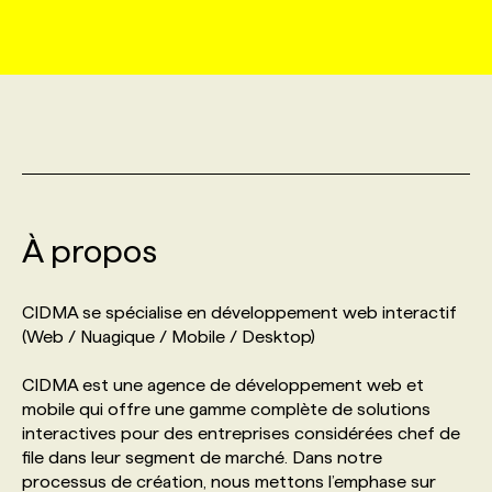
MARKETING ET COMMUNICATION
NOUVEAUX MANDATS
AFFICHEZ UN POSTE / TARIFS
CANDIDAT
BULLETIN RECRUTEMENT
NOS CONFÉRENCES
FORMATIONS
WEB & MÉDIAS SOCIAUX
VOIR LES OFFRES
AFFAIRES DE L'INDUSTRIE
CONSULTER LA CVTHÈQUE
INFOLETTRE PUBLICITÉ
FAQ
NOS FORMATIONS EN LIGNE
CHASSE DE TÊTE
MARKETING DURABLE
PROFIL CANDIDAT
INITIATIVES NUMÉRIQUES
PROFIL ENTREPRISE
ANNONCEZ AVEC NOUS
ANNONCEZ AVEC NOUS
NOS PARCOURS DE FORMATIONS
SERVICE DE CHASSE DE TÊTE
À propos
GEO/SEO
PRIX ET DISTINCTIONS
FAQ
FORMATIONS PERSONNALISÉES
NOS TARIFS
CIDMA se spécialise en développement web interactif
ÉVÉNEMENTIEL
TENDANCES
ANNONCEZ AVEC NOUS
(Web / Nuagique / Mobile / Desktop)
NOS FORMATEUR‧RICES
NOS EXPERTISES
CIDMA est une agence de développement web et
NOS AUTEUR‧RICES
POURQUOI CHOISIR NOS FORMATIONS
FAQ
mobile qui offre une gamme complète de solutions
interactives pour des entreprises considérées chef de
file dans leur segment de marché. Dans notre
NOS TARIFS
ANNONCEZ AVEC NOUS
processus de création, nous mettons l’emphase sur