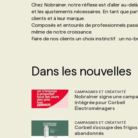
Chez Nobrainer, notre réflexe est d’aller au-d
NOS TARIFS
ANNONCEZ AVEC NOUS
et les ajustements nécessaires. En tant que par
clients et à leur marque.
Composés et entourés de professionnels passio
PROGRAMMES DE SUBVENTIONS
même de notre croissance.
Faire de nos clients un choix instinctif : un no-br
FAQ
ANNONCEZ AVEC NOUS
Dans les nouvelles
CAMPAGNES ET CRÉATIVITÉ
Nobrainer signe une camp
intégrée pour Corbeil
Électroménagers
CAMPAGNES ET CRÉATIVITÉ
Corbeil s'occupe des frigos
abandonnés