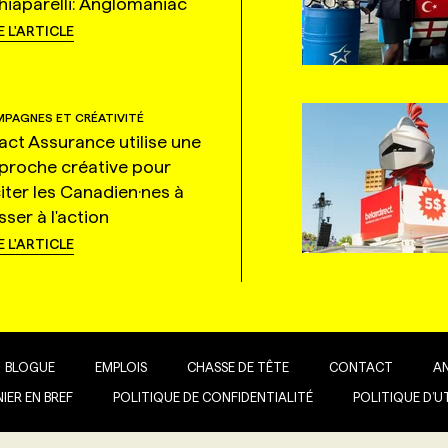
hiaparelli: Anglomaniac
E L'ARTICLE
PAGNES ET CRÉATIVITÉ
tact Assurance utilise une
proche créative pour
citer les Canadien·nes à
ser à l'action
E L'ARTICLE
BLOGUE
EMPLOIS
CHASSE DE TÊTE
CONTACT
A
IER EN BREF
POLITIQUE DE CONFIDENTIALITÉ
POLITIQUE D’U