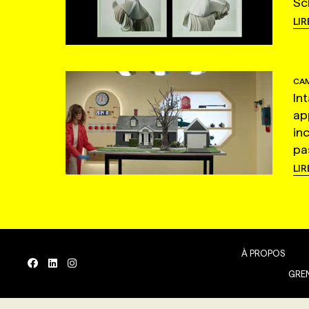
Sc
LIR
CAM
In
ap
in
pas
LIR
À PROPOS
GREN