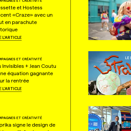
PAGNES ET CRÉATIVITÉ
ssette et Hostess
ncent «Craze» avec un
ut en parachute
storique
E L'ARTICLE
PAGNES ET CRÉATIVITÉ
s Invisibles + Jean Coutu
une équation gagnante
ur la rentrée
E L'ARTICLE
PAGNES ET CRÉATIVITÉ
prika signe le design de