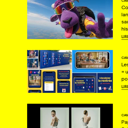
CAM
Co
la
sa
hi
LIR
CAM
Le
= 
po
LIR
CAM
Pa