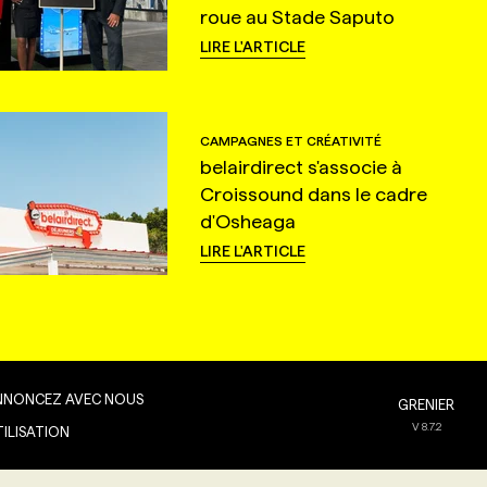
roue au Stade Saputo
LIRE L'ARTICLE
CAMPAGNES ET CRÉATIVITÉ
belairdirect s'associe à
Croissound dans le cadre
d'Osheaga
LIRE L'ARTICLE
NNONCEZ AVEC NOUS
GRENIER
V
8.7.2
TILISATION