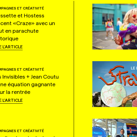
PAGNES ET CRÉATIVITÉ
ssette et Hostess
ncent «Craze» avec un
ut en parachute
storique
E L'ARTICLE
PAGNES ET CRÉATIVITÉ
s Invisibles + Jean Coutu
une équation gagnante
ur la rentrée
E L'ARTICLE
PAGNES ET CRÉATIVITÉ