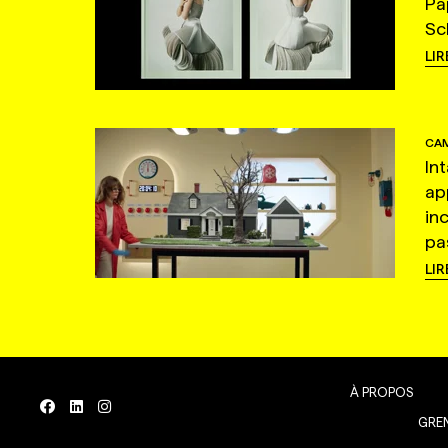
Pa
Sc
LIR
CAM
In
ap
in
pas
LIR
À PROPOS
GREN