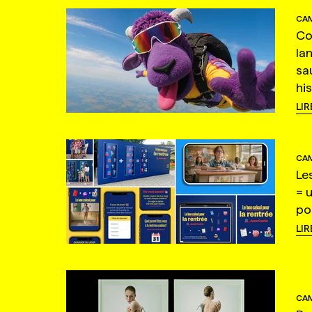
CAM
Co
la
sa
hi
LIR
CAM
Le
= 
po
LIR
CAM