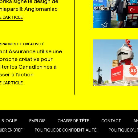
prika signe le design de
hiaparelli: Anglomaniac
E L'ARTICLE
PAGNES ET CRÉATIVITÉ
tact Assurance utilise une
proche créative pour
citer les Canadien·nes à
ser à l'action
E L'ARTICLE
BLOGUE
EMPLOIS
CHASSE DE TÊTE
CONTACT
A
IER EN BREF
POLITIQUE DE CONFIDENTIALITÉ
POLITIQUE D’U