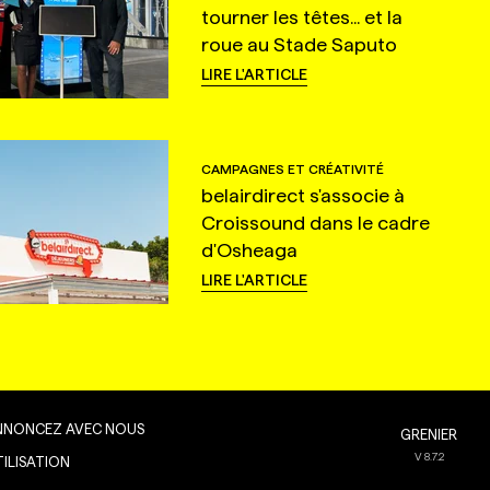
tourner les têtes... et la
roue au Stade Saputo
LIRE L'ARTICLE
CAMPAGNES ET CRÉATIVITÉ
belairdirect s'associe à
Croissound dans le cadre
d'Osheaga
LIRE L'ARTICLE
NNONCEZ AVEC NOUS
GRENIER
V
8.7.2
TILISATION