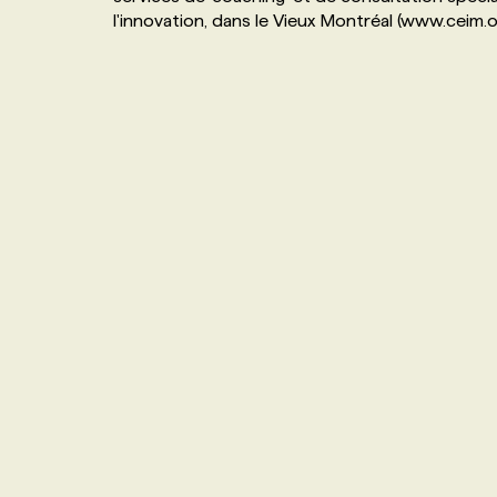
l'innovation, dans le Vieux Montréal (www.ceim.o
NOS TARIFS
ANNONCEZ AVEC NOUS
PROGRAMMES DE SUBVENTIONS
FAQ
ANNONCEZ AVEC NOUS