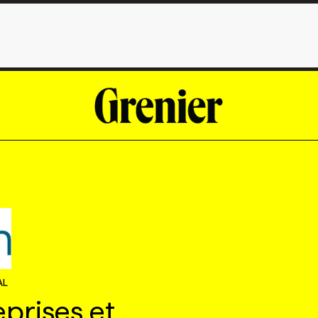
AL
eprises et