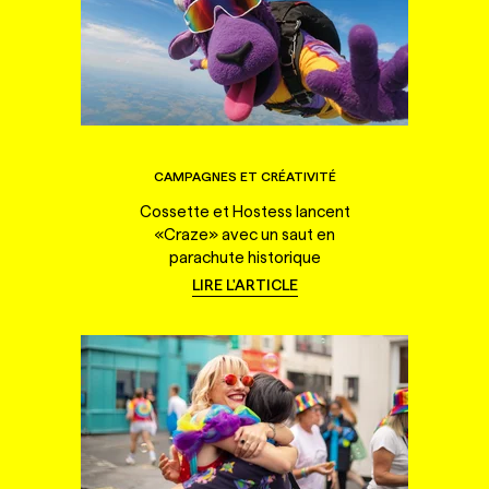
CAMPAGNES ET CRÉATIVITÉ
Cossette et Hostess lancent
«Craze» avec un saut en
parachute historique
LIRE L'ARTICLE