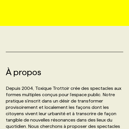
MARKETING ET COMMUNICATION
NOUVEAUX MANDATS
AFFICHEZ UN POSTE / TARIFS
CANDIDAT
BULLETIN RECRUTEMENT
NOS CONFÉRENCES
FORMATIONS
WEB & MÉDIAS SOCIAUX
VOIR LES OFFRES
AFFAIRES DE L'INDUSTRIE
CONSULTER LA CVTHÈQUE
INFOLETTRE PUBLICITÉ
FAQ
NOS FORMATIONS EN LIGNE
CHASSE DE TÊTE
MARKETING DURABLE
PROFIL CANDIDAT
INITIATIVES NUMÉRIQUES
PROFIL ENTREPRISE
ANNONCEZ AVEC NOUS
ANNONCEZ AVEC NOUS
NOS PARCOURS DE FORMATIONS
SERVICE DE CHASSE DE TÊTE
GEO/SEO
À propos
PRIX ET DISTINCTIONS
FAQ
FORMATIONS PERSONNALISÉES
NOS TARIFS
ÉVÉNEMENTIEL
TENDANCES
ANNONCEZ AVEC NOUS
Depuis 2004, Toxique Trottoir crée des spectacles aux
NOS FORMATEUR‧RICES
NOS EXPERTISES
formes multiples conçus pour l’espace public. Notre
pratique s’inscrit dans un désir de transformer
NOS AUTEUR‧RICES
POURQUOI CHOISIR NOS FORMATIONS
FAQ
provisoirement et localement les façons dont les
citoyens vivent leur urbanité et à transcrire de façon
tangible de nouvelles résonances dans des lieux du
NOS TARIFS
ANNONCEZ AVEC NOUS
quotidien. Nous cherchons à proposer des spectacles