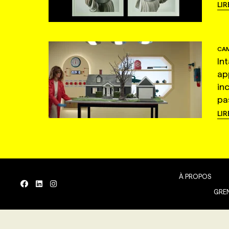
LIR
CAM
In
ap
in
pas
LIR
À PROPOS
GREN