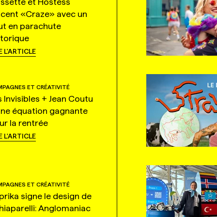
ssette et Hostess
ncent «Craze» avec un
ut en parachute
storique
E L'ARTICLE
PAGNES ET CRÉATIVITÉ
s Invisibles + Jean Coutu
une équation gagnante
ur la rentrée
E L'ARTICLE
PAGNES ET CRÉATIVITÉ
prika signe le design de
hiaparelli: Anglomaniac