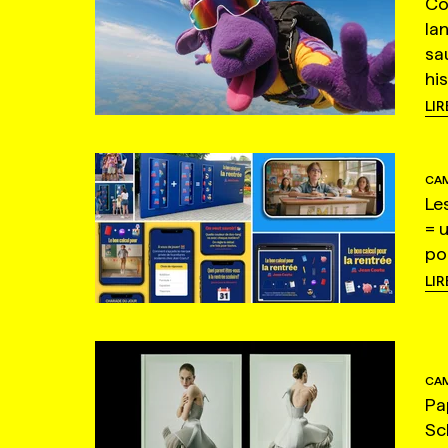
Co
la
sa
hi
LIR
CAM
Le
= 
po
LIR
CAM
Pa
Sc