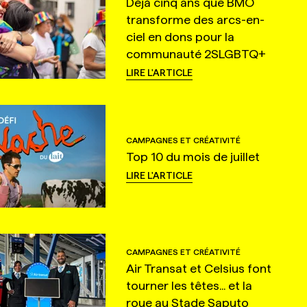
Déjà cinq ans que BMO
transforme des arcs-en-
ciel en dons pour la
communauté 2SLGBTQ+
LIRE L'ARTICLE
CAMPAGNES ET CRÉATIVITÉ
Top 10 du mois de juillet
LIRE L'ARTICLE
CAMPAGNES ET CRÉATIVITÉ
Air Transat et Celsius font
tourner les têtes... et la
roue au Stade Saputo