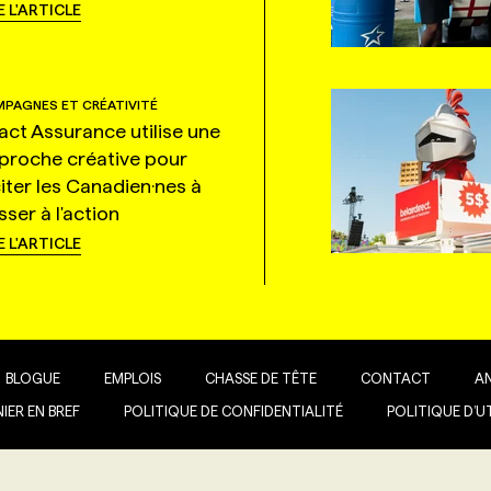
E L'ARTICLE
PAGNES ET CRÉATIVITÉ
tact Assurance utilise une
proche créative pour
citer les Canadien·nes à
ser à l'action
E L'ARTICLE
BLOGUE
EMPLOIS
CHASSE DE TÊTE
CONTACT
A
IER EN BREF
POLITIQUE DE CONFIDENTIALITÉ
POLITIQUE D’U