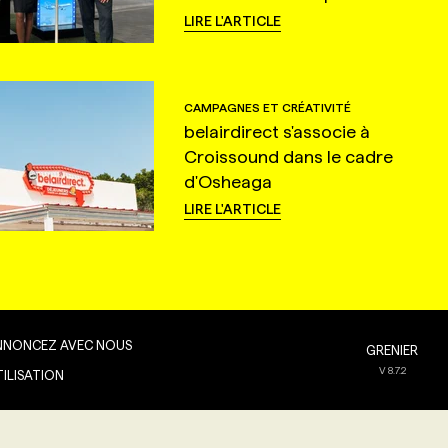
LIRE L'ARTICLE
CAMPAGNES ET CRÉATIVITÉ
belairdirect s'associe à
Croissound dans le cadre
d'Osheaga
LIRE L'ARTICLE
NNONCEZ AVEC NOUS
GRENIER
V
8.7.2
TILISATION