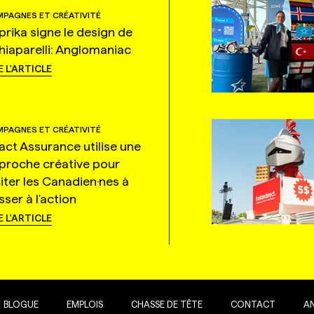
PAGNES ET CRÉATIVITÉ
prika signe le design de
hiaparelli: Anglomaniac
E L'ARTICLE
PAGNES ET CRÉATIVITÉ
tact Assurance utilise une
proche créative pour
citer les Canadien·nes à
ser à l'action
E L'ARTICLE
BLOGUE
EMPLOIS
CHASSE DE TÊTE
CONTACT
A