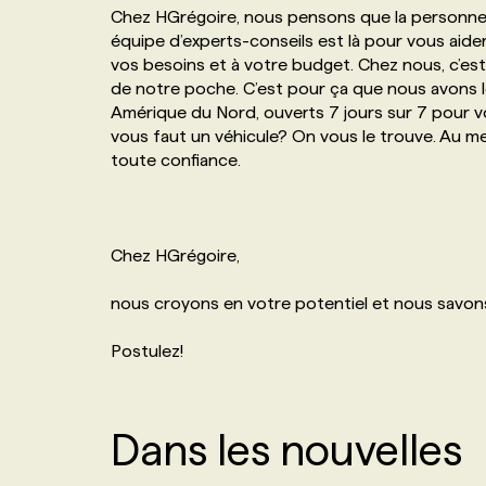
Chez HGrégoire, nous pensons que la personne la
NOS TARIFS
ANNONCEZ AVEC NOUS
équipe d’experts-conseils est là pour vous aider
vos besoins et à votre budget. Chez nous, c’es
de notre poche. C’est pour ça que nous avons l
PROGRAMMES DE SUBVENTIONS
Amérique du Nord, ouverts 7 jours sur 7 pour vou
vous faut un véhicule? On vous le trouve. Au meill
toute confiance.
FAQ
ANNONCEZ AVEC NOUS
Chez HGrégoire,
nous croyons en votre potentiel et nous savons
Postulez!
Dans les nouvelles