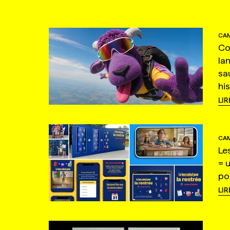
CAM
Co
la
sa
hi
LIR
CAM
Le
= 
po
LIR