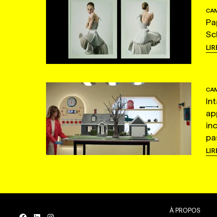
CAM
Pa
Sc
LIR
CAM
In
ap
in
pas
LIR
À PROPOS